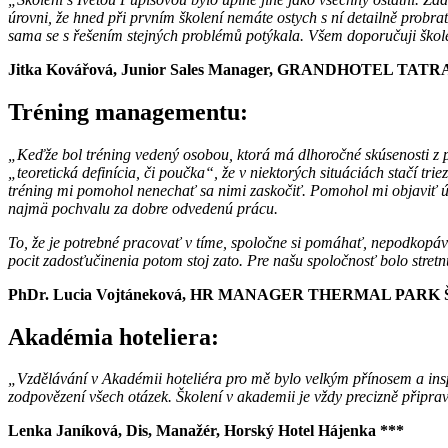
úrovni, že hned při prvním školení nemáte ostych s ní detailně probra
sama se s řešením stejných problémů potýkala. Všem doporučuji školen
Jitka Kovářová, Junior Sales Manager, GRANDHOTEL TA
Tréning managementu:
„Keďže bol tréning vedený osobou, ktorá má dlhoročné skúsenosti z pra
„teoretická definícia, či poučka“, že v niektorých situáciách stačí 
tréning mi pomohol nenechať sa nimi zaskočiť. Pomohol mi objaviť úp
najmä pochvalu za dobre odvedenú prácu.
To, že je potrebné pracovať v tíme, spoločne si pomáhať, nepodkopávať
pocit zadosťučinenia potom stoj zato. Pre našu spoločnosť bolo stret
PhDr. Lucia Vojtáneková, HR MANAGER THERMAL PARK Š
Akadémia hoteliera:
„Vzdělávání v Akadémii hoteliéra pro mě bylo velkým přínosem a inspi
zodpovězení všech otázek. Školení v akademii je vždy precizně připra
Lenka Janíková, Dis, Manažér, Horský Hotel Hájenka ***