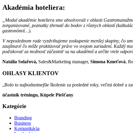
Akadémia hoteliera:
„Modul akadémie hoteliera sme absolvovali v oblasti Gastromanažme
zorganizované, poznatky zhrnuté do bodov z rôznych oblastí (kalkulá
gastronómií…).
V neposlednom rade vyzdvihujeme zoskupenie menšej skupiny, čo umožň
zaujímavé čo môže praktizovať práve vo svojom zariadení. Každý mal
poďakovať za možnosť zúčastniť sa na akadémií a určite vrele odporú
Natália Solařová,
Sales&Marketing manager,
Simona Kmeťová
, R
OHLASY KLIENTOV
„Bolo to najhodnotnejšie školenie za posledné roky, veľmi dobré a za
účastník tréningu, Kúpele Piešťany
Kategórie
Branding
Business
Komunikácia