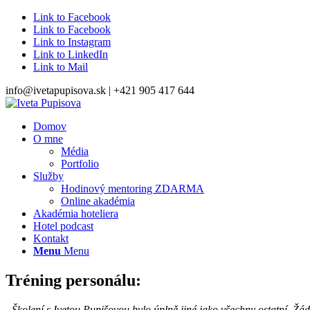
Link to Facebook
Link to Facebook
Link to Instagram
Link to LinkedIn
Link to Mail
info@ivetapupisova.sk | +421 905 417 644
Domov
O mne
Média
Portfolio
Služby
Hodinový mentoring ZDARMA
Online akadémia
Akadémia hoteliera
Hotel podcast
Kontakt
Menu
Menu
Tréning personálu:
„Školení s Ivetou Pupišovou bylo úplně jiné jako všechny ostatní. Žá