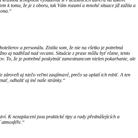
dem k tomu, že je z oboru, tak Vám rozumí a mnohé situace již zažila a
 ona.“
telierov a personálu. Zistila som, že nie na všetko je potrebná
možno aj nadhľad nad vecami. Situácie z praxe môžu byť rôzne, tento
ov. To, že je potrebné poskytnúť zamestnancom nielen pokarhanie, ale
 zároveň aj niečo veľmi zaujímavé, prečo sa oplatí ich robiť. A ten
nať, odhaliť aj iné naše stránky.“
ví. K nezaplacení jsou praktické tipy a rady přednášejících a
í atmosféře.“