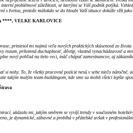
t interní problémové záležitosti, se kterými se Váš podnik potýká. Vzhle
í s Ivetou, protože málokdo se do hloubi Vaší situace dokáže vžít jako
TRA ****, VELKE KARLOVICE
xe, priniesol mi najmä veľa nových praktických skúseností zo života ho
triezvy rozum, prítomná duchaplnosť, dôvtip, vlastná vynachádzavosť a 
lne nový pohľad na tieto veci, ináč chápať zamestnancov, aj zákazník
 si nohy. To, že všetky pracovné pozície nesú v sebe niečo náročné, ale
nutie takým malým team-buildingom, kde sme sa mohli všetci lepšie spoz
írava
rací, ukázalo mi, jakým směrem se vyvíjí trendy v současném hoteliérst
veno, je dynamické, zábavné a probíhá v přátelské avšak v profesionáln