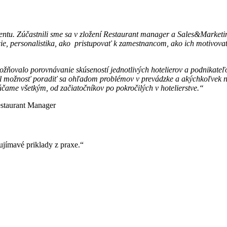
ntu. Zúčastnili sme sa v zložení Restaurant manager a Sales&Market
cie, personalistika, ako pristupovať k zamestnancom, ako ich motivova
ovalo porovnávanie skúseností jednotlivých hotelierov a podnikateľov 
 možnosť poradiť sa ohľadom problémov v prevádzke a akýchkoľvek nej
čame všetkým, od začiatočníkov po pokročilých v hotelierstve.“
estaurant Manager
ujímavé priklady z praxe.“