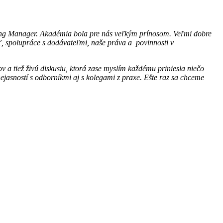
ing Manager. Akadémia bola pre nás veľkým prínosom. Veľmi dobre
ť, spolupráce s dodávateľmi, naše práva a povinnosti v
a tiež živú diskusiu, ktorá zase myslím každému priniesla niečo
asností s odborníkmi aj s kolegami z praxe. Ešte raz sa chceme