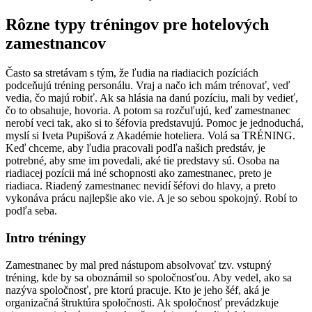
Rôzne typy tréningov pre hotelových
zamestnancov
Často sa stretávam s tým, že ľudia na riadiacich pozíciách
podceňujú tréning personálu. Vraj a načo ich mám trénovať, veď
vedia, čo majú robiť. Ak sa hlásia na danú pozíciu, mali by vedieť,
čo to obsahuje, hovoria. A potom sa rozčuľujú, keď zamestnanec
nerobí veci tak, ako si to šéfovia predstavujú. Pomoc je jednoduchá,
myslí si Iveta Pupišová z Akadémie hoteliera. Volá sa TRÉNING.
Keď chceme, aby ľudia pracovali podľa našich predstáv, je
potrebné, aby sme im povedali, aké tie predstavy sú. Osoba na
riadiacej pozícii má iné schopnosti ako zamestnanec, preto je
riadiaca. Riadený zamestnanec nevidí šéfovi do hlavy, a preto
vykonáva prácu najlepšie ako vie. A je so sebou spokojný. Robí to
podľa seba.
Intro tréningy
Zamestnanec by mal pred nástupom absolvovať tzv. vstupný
tréning, kde by sa oboznámil so spoločnosťou. Aby vedel, ako sa
nazýva spoločnosť, pre ktorú pracuje. Kto je jeho šéf, aká je
organizačná štruktúra spoločnosti. Ak spoločnosť prevádzkuje