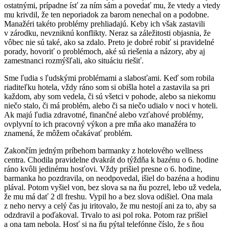
ostatnými, prípadne ísť za ním sám a povedať mu, že vtedy a vtedy
mu krivdil, že ten neporiadok za barom nenechal on a podobne.
Manažéri takéto problémy prehliadajú. Keby ich však zastavili
v zárodku, nevzniknú konflikty. Neraz sa záležitosti objasnia, že
vôbec nie sú také, ako sa zdalo. Preto je dobré robiť si pravidelné
porady, hovoriť o problémoch, aké sú riešenia a názory, aby aj
zamestnanci rozmýšľali, ako situáciu riešiť.
Sme ľudia s ľudskými problémami a slabosťami. Keď som robila
riaditeľku hotela, vždy ráno som si obišla hotel a zastavila sa pri
každom, aby som vedela, či sú všetci v pohode, alebo sa niekomu
niečo stalo, či má problém, alebo či sa niečo udialo v noci v hoteli.
Ak majú ľudia zdravotné, finančné alebo vzťahové problémy,
ovplyvní to ich pracovný výkon a pre mňa ako manažéra to
znamená, že môžem očakávať problém.
Zakončím jedným príbehom barmanky z hotelového wellness
centra. Chodila pravidelne dvakrát do týždňa k bazénu o 6. hodine
ráno kvôli jedinému hosťovi. Vždy prišiel presne o 6. hodine,
barmanka ho pozdravila, on neodpovedal, išiel do bazéna a hodinu
plával. Potom vyšiel von, bez slova sa na ňu pozrel, lebo už vedela,
že mu má dať 2 dl freshu. Vypil ho a bez slova odišiel. Ona mala
z neho nervy a celý čas ju iritovalo, že mu nestojí ani za to, aby sa
odzdravil a poďakoval. Trvalo to asi pol roka. Potom raz prišiel
a ona tam nebola. Hosť si na ňu pýtal telefónne číslo, že s ňou