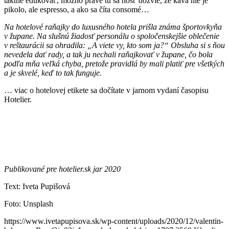
taktne edukovať, možno práve tu sa hosť dozvie, že káva nie je
pikolo, ale espresso, a ako sa číta consomé…
Na hotelové raňajky do luxusného hotela prišla známa športovkyňa
v župane. Na slušnú žiadosť personálu o spoločenskejšie oblečenie
v reštaurácii sa ohradila: „A viete vy, kto som ja?“ Obsluha si s ňou
nevedela dať rady, a tak ju nechali raňajkovať v župane, čo bola
podľa mňa veľká chyba, pretože pravidlá by mali platiť pre všetkých
a je skvelé, keď to tak funguje.
… viac o hotelovej etikete sa dočítate v jarnom vydaní časopisu
Hotelier.
Publikované pre hotelier.sk jar 2020
Text: Iveta Pupišová
Foto: Unsplash
https://www.ivetapupisova.sk/wp-content/uploads/2020/12/valentin-