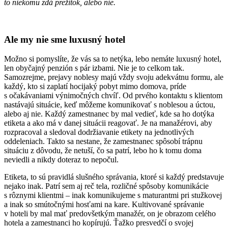
to niekomu zdá prežitok, alebo nie.
Ale my nie sme luxusný hotel
Možno si pomyslíte, že vás sa to netýka, lebo nemáte luxusný hotel,
len obyčajný penzión s pár izbami. Nie je to celkom tak.
Samozrejme, prejavy noblesy majú vždy svoju adekvátnu formu, ale
každý, kto si zaplatí hocijaký pobyt mimo domova, príde
s očakávaniami výnimočných chvíľ. Od prvého kontaktu s klientom
nastávajú situácie, keď môžeme komunikovať s noblesou a úctou,
alebo aj nie. Každý zamestnanec by mal vedieť, kde sa ho dotýka
etiketa a ako má v danej situácii reagovať. Je na manažérovi, aby
rozpracoval a sledoval dodržiavanie etikety na jednotlivých
oddeleniach. Takto sa nestane, že zamestnanec spôsobí trápnu
situáciu z dôvodu, že netuší, čo sa patrí, lebo ho k tomu doma
neviedli a nikdy doteraz to nepočul.
Etiketa, to sú pravidlá slušného správania, ktoré si každý predstavuje
nejako inak. Patrí sem aj reč tela, rozličné spôsoby komunikácie
s rôznymi klientmi – inak komunikujeme s maturantmi pri stužkovej
a inak so smútočnými hosťami na kare. Kultivované správanie
v hoteli by mal mať predovšetkým manažér, on je obrazom celého
hotela a zamestnanci ho kopírujú. Ťažko presvedčí o svojej