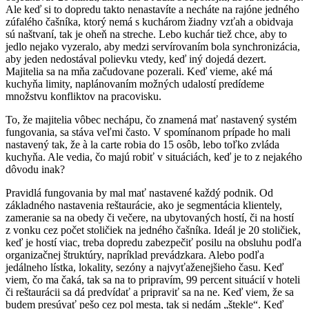
Ale keď si to dopredu takto nenastavíte a necháte na rajóne jedného
zúfalého čašníka, ktorý nemá s kuchárom žiadny vzťah a obidvaja
sú naštvaní, tak je oheň na streche. Lebo kuchár tiež chce, aby to
jedlo nejako vyzeralo, aby medzi servírovaním bola synchronizácia,
aby jeden nedostával polievku vtedy, keď iný dojedá dezert.
Majitelia sa na mňa začudovane pozerali. Keď vieme, aké má
kuchyňa limity, naplánovaním možných udalostí predídeme
množstvu konfliktov na pracovisku.
To, že majitelia vôbec nechápu, čo znamená mať nastavený systém
fungovania, sa stáva veľmi často. V spomínanom prípade ho mali
nastavený tak, že à la carte robia do 15 osôb, lebo toľko zvláda
kuchyňa. Ale vedia, čo majú robiť v situáciách, keď je to z nejakého
dôvodu inak?
Pravidlá fungovania by mal mať nastavené každý podnik. Od
základného nastavenia reštaurácie, ako je segmentácia klientely,
zameranie sa na obedy či večere, na ubytovaných hostí, či na hostí
z vonku cez počet stoličiek na jedného čašníka. Ideál je 20 stoličiek,
keď je hostí viac, treba dopredu zabezpečiť posilu na obsluhu podľa
organizačnej štruktúry, napríklad prevádzkara. Alebo podľa
jedálneho lístka, lokality, sezóny a najvyťaženejšieho času. Keď
viem, čo ma čaká, tak sa na to pripravím, 99 percent situácií v hoteli
či reštaurácii sa dá predvídať a pripraviť sa na ne. Keď viem, že sa
budem presúvať pešo cez pol mesta, tak si nedám „štekle“. Keď