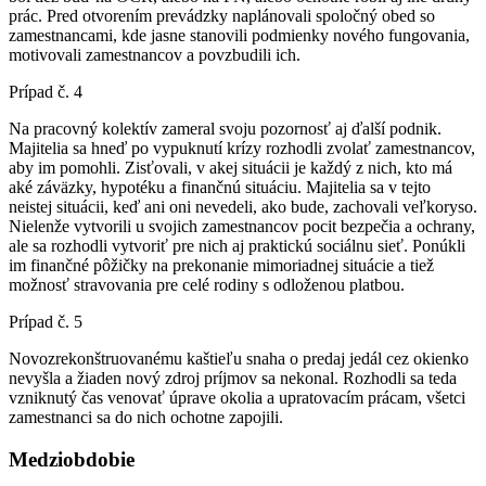
prác. Pred otvorením prevádzky naplánovali spoločný obed so
zamestnancami, kde jasne stanovili podmienky nového fungovania,
motivovali zamestnancov a povzbudili ich.
Prípad č. 4
Na pracovný kolektív zameral svoju pozornosť aj ďalší podnik.
Majitelia sa hneď po vypuknutí krízy rozhodli zvolať zamestnancov,
aby im pomohli. Zisťovali, v akej situácii je každý z nich, kto má
aké záväzky, hypotéku a finančnú situáciu. Majitelia sa v tejto
neistej situácii, keď ani oni nevedeli, ako bude, zachovali veľkoryso.
Nielenže vytvorili u svojich zamestnancov pocit bezpečia a ochrany,
ale sa rozhodli vytvoriť pre nich aj praktickú sociálnu sieť. Ponúkli
im finančné pôžičky na prekonanie mimoriadnej situácie a tiež
možnosť stravovania pre celé rodiny s odloženou platbou.
Prípad č. 5
Novozrekonštruovanému kaštieľu snaha o predaj jedál cez okienko
nevyšla a žiaden nový zdroj príjmov sa nekonal. Rozhodli sa teda
vzniknutý čas venovať úprave okolia a upratovacím prácam, všetci
zamestnanci sa do nich ochotne zapojili.
Medziobdobie