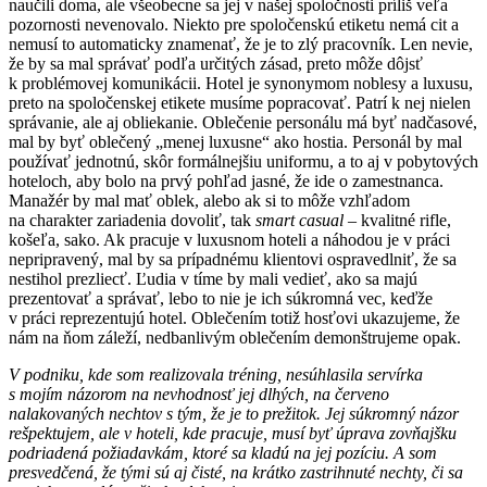
naučili doma, ale všeobecne sa jej v našej spoločnosti príliš veľa
pozornosti nevenovalo. Niekto pre spoločenskú etiketu nemá cit a
nemusí to automaticky znamenať, že je to zlý pracovník. Len nevie,
že by sa mal správať podľa určitých zásad, preto môže dôjsť
k problémovej komunikácii. Hotel je synonymom noblesy a luxusu,
preto na spoločenskej etikete musíme popracovať. Patrí k nej nielen
správanie, ale aj obliekanie. Oblečenie personálu má byť nadčasové,
mal by byť oblečený „menej luxusne“ ako hostia. Personál by mal
používať jednotnú, skôr formálnejšiu uniformu, a to aj v pobytových
hoteloch, aby bolo na prvý pohľad jasné, že ide o zamestnanca.
Manažér by mal mať oblek, alebo ak si to môže vzhľadom
na charakter zariadenia dovoliť, tak
smart casual
– kvalitné rifle,
košeľa, sako. Ak pracuje v luxusnom hoteli a náhodou je v práci
nepripravený, mal by sa prípadnému klientovi ospravedlniť, že sa
nestihol prezliecť. Ľudia v tíme by mali vedieť, ako sa majú
prezentovať a správať, lebo to nie je ich súkromná vec, keďže
v práci reprezentujú hotel. Oblečením totiž hosťovi ukazujeme, že
nám na ňom záleží, nedbanlivým oblečením demonštrujeme opak.
V podniku, kde som realizovala tréning, nesúhlasila servírka
s mojím názorom na nevhodnosť jej dlhých, na červeno
nalakovaných nechtov s tým, že je to prežitok. Jej súkromný názor
rešpektujem, ale v hoteli, kde pracuje, musí byť úprava zovňajšku
podriadená požiadavkám, ktoré sa kladú na jej pozíciu. A som
presvedčená, že tými sú aj čisté, na krátko zastrihnuté nechty, či sa