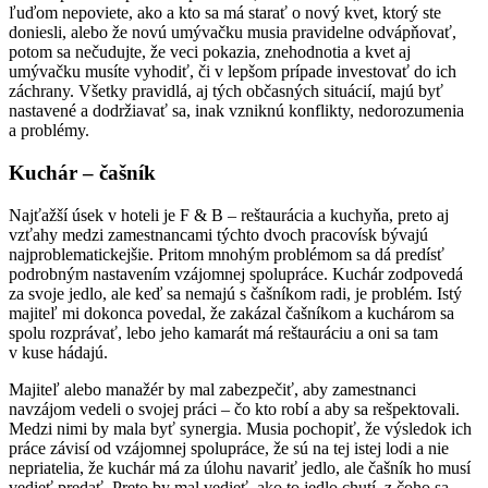
ľuďom nepoviete, ako a kto sa má starať o nový kvet, ktorý ste
doniesli, alebo že novú umývačku musia pravidelne odvápňovať,
potom sa nečudujte, že veci pokazia, znehodnotia a kvet aj
umývačku musíte vyhodiť, či v lepšom prípade investovať do ich
záchrany. Všetky pravidlá, aj tých občasných situácií, majú byť
nastavené a dodržiavať sa, inak vzniknú konflikty, nedorozumenia
a problémy.
Kuchár – čašník
Najťažší úsek v hoteli je F & B – reštaurácia a kuchyňa, preto aj
vzťahy medzi zamestnancami týchto dvoch pracovísk bývajú
najproblematickejšie. Pritom mnohým problémom sa dá predísť
podrobným nastavením vzájomnej spolupráce. Kuchár zodpovedá
za svoje jedlo, ale keď sa nemajú s čašníkom radi, je problém. Istý
majiteľ mi dokonca povedal, že zakázal čašníkom a kuchárom sa
spolu rozprávať, lebo jeho kamarát má reštauráciu a oni sa tam
v kuse hádajú.
Majiteľ alebo manažér by mal zabezpečiť, aby zamestnanci
navzájom vedeli o svojej práci – čo kto robí a aby sa rešpektovali.
Medzi nimi by mala byť synergia. Musia pochopiť, že výsledok ich
práce závisí od vzájomnej spolupráce, že sú na tej istej lodi a nie
nepriatelia, že kuchár má za úlohu navariť jedlo, ale čašník ho musí
vedieť predať. Preto by mal vedieť, ako to jedlo chutí, z čoho sa