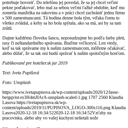
potrebuje hovoriť. Do telefónu jej povedal, že sa jej chcel veľmi
pekne poďakovať, lebo mal za sebou veľmi ťažké obdobie, keď mu
zomrela manželka na rakovinu a v práci chcel zachrániť jednu firmu
s 500 zamestnancami. Tá hodina denne bola tým, vďaka čomu to
všetko zvládal, a keby sa ho bola spýtala, ako sa má, asi by sa tam
zrútil.
Dajme každému človeku šancu, neposudzujme ho podľa farby pleti,
rasy či neštandardného správania. Buďme veľkorysí. Len vtedy,
keď sa tak správame my k našim zamestnancom, môžeme očakávať,
alebo dúfať, že sa tak oni budú správať k našim spoločným hosťom.
Publikované pre hotelier.sk jar 2019
Text: Iveta Pupišová
Foto: Unsplash
https://www.ivetapupisova.sk/wp-content/uploads/2020/12/lasse-
bergqvist-ro3H4mJIArA-unsplash-scaled-1.jpg
1707
2560
Klaudia
Lasova
https://ivetapupisova.sk/wp-
content/uploads/2019/11/PUPISOVA_LOGO-300x116.png
Klaudia
Lasova
2020-12-18 16:34:52
2020-12-18 16:34:52
Vzťahy na
pracovisku, alebo aby vo vašej kuchyni nelietali nože