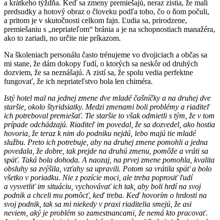
a krátkeho týždňa. Keď sa zmeny premiešajú, neraz zistia, že mali
predsudky a hotový obraz o človeku podľa toho, čo o ňom počuli,
a pritom je v skutočnosti celkom fajn. Ľudia sa, prirodzene,
premiešaniu s „nepriateľom“ bránia a je na schopnostiach manažéra,
ako to zariadi, no určite nie príkazom.
Na školeniach personálu často trénujeme vo dvojiciach a občas sa
mi stane, že dám dokopy ľudí, o ktorých sa neskôr od druhých
dozviem, že sa neznášajú. A zistí sa, že spolu vedia perfektne
fungovať, že ich nepriateľstvo bola len chiméra.
Istý hotel mal na jednej zmene dve mladé čašníčky a na druhej dve
staršie, okolo štyridsiatky. Medzi zmenami boli problémy a riaditeľ
ich potreboval premiešať. Tie staršie to však odmietli s tým, že v tom
prípade odchádzajú. Riaditeľ im povedal, že sa dozvedel, ako hostia
hovoria, že teraz k nim do podniku nejdú, lebo majú tie mladé
službu. Preto ich potrebuje, aby na druhej zmene pomohli a jedna
povedala, že dobre, tak prejde na druhú zmenu, pomôže a vráti sa
späť. Taká bola dohoda. A naozaj, na prvej zmene pomohla, kvalita
obsluhy sa zvýšila, vzťahy sa upravili. Potom sa vrátila späť a bolo
všetko v poriadku. Nie z pozície moci, ale treba poprosiť ľudí
a vysvetliť im situáciu, vychovávať ich tak, aby boli hrdí na svoj
podnik a chceli mu pomôcť, keď treba. Keď hovorím o hrdosti na
svoj podnik, tak sa mi niekedy v praxi riaditelia smejú, že asi
neviem, aký je problém so zamestnancami, že nemá kto pracovať.