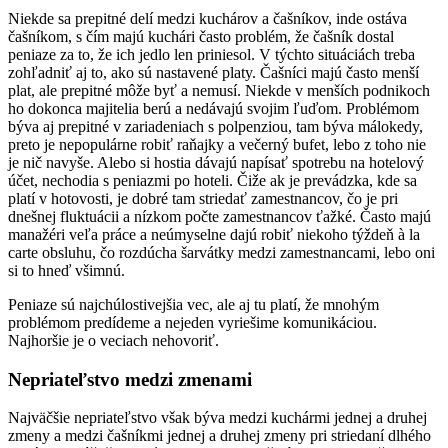
Niekde sa prepitné delí medzi kuchárov a čašníkov, inde ostáva
čašníkom, s čím majú kuchári často problém, že čašník dostal
peniaze za to, že ich jedlo len priniesol. V týchto situáciách treba
zohľadniť aj to, ako sú nastavené platy. Čašníci majú často menší
plat, ale prepitné môže byť a nemusí. Niekde v menších podnikoch
ho dokonca majitelia berú a nedávajú svojim ľuďom. Problémom
býva aj prepitné v zariadeniach s polpenziou, tam býva málokedy,
preto je nepopulárne robiť raňajky a večerný bufet, lebo z toho nie
je nič navyše. Alebo si hostia dávajú napísať spotrebu na hotelový
účet, nechodia s peniazmi po hoteli. Čiže ak je prevádzka, kde sa
platí v hotovosti, je dobré tam striedať zamestnancov, čo je pri
dnešnej fluktuácii a nízkom počte zamestnancov ťažké. Často majú
manažéri veľa práce a neúmyselne dajú robiť niekoho týždeň à la
carte obsluhu, čo rozdúcha šarvátky medzi zamestnancami, lebo oni
si to hneď všimnú.
Peniaze sú najchúlostivejšia vec, ale aj tu platí, že mnohým
problémom predídeme a nejeden vyriešime komunikáciou.
Najhoršie je o veciach nehovoriť.
Nepriateľstvo medzi zmenami
Najväčšie nepriateľstvo však býva medzi kuchármi jednej a druhej
zmeny a medzi čašníkmi jednej a druhej zmeny pri striedaní dlhého