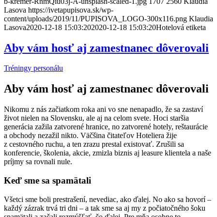
b-kremer-RnmQiu03j-A-unsplash-scaled-1.jpg
1707
2560
Klaudia
Lasova
https://ivetapupisova.sk/wp-
content/uploads/2019/11/PUPISOVA_LOGO-300x116.png
Klaudia
Lasova
2020-12-18 15:03:20
2020-12-18 15:03:20
Hotelová etiketa
Aby vám hosť aj zamestnanec dôverovali
Tréningy personálu
Aby vám hosť aj zamestnanec dôverovali
Nikomu z nás začiatkom roka ani vo sne nenapadlo, že sa zastaví
život nielen na Slovensku, ale aj na celom svete. Hoci staršia
generácia zažila zatvorené hranice, no zatvorené hotely, reštaurácie
a obchody nezažil nikto. Väčšina čitateľov Hoteliera žije
z cestovného ruchu, a ten zrazu prestal existovať. Zrušili sa
konferencie, školenia, akcie, zmizla biznis aj leasure klientela a naše
príjmy sa rovnali nule.
Keď sme sa spamätali
Všetci sme boli prestrašení, nevediac, ako ďalej. No ako sa hovorí –
každý zázrak trvá tri dni – a tak sme sa aj my z počiatočného šoku
spamätali a začali rozmýšľať, čo ďalej. Pre mňa osobne to