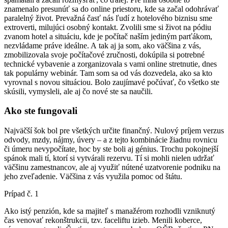
znamenalo presunúť sa do online priestoru, kde sa začal odohrávať
paralelný život. Prevažná časť nás ľudí z hotelového biznisu sme
extroverti, milujúci osobný kontakt. Zvolili sme si život na pódiu
zvanom hotel a situáciu, kde je počítač naším jediným parťákom,
nezvládame práve ideálne. A tak aj ja som, ako väčšina z vás,
zmobilizovala svoje počítačové zručnosti, dokúpila si potrebné
technické vybavenie a zorganizovala s vami online stretnutie, dnes
tak populárny webinár. Tam som sa od vás dozvedela, ako sa kto
vyrovnal s novou situáciou. Bolo zaujímavé počúvať, čo všetko ste
skúsili, vymysleli, ale aj čo nové ste sa naučili.
Ako ste fungovali
Najväčší šok bol pre všetkých určite finančný. Nulový príjem verzus
odvody, mzdy, nájmy, úvery – a z tejto kombinácie žiadnu rovnicu
či úmeru nevypočítate, hoc by ste boli aj génius. Trochu pokojnejší
spánok mali tí, ktorí si vytvárali rezervu. Tí si mohli nielen udržať
väčšinu zamestnancov, ale aj využiť nútené uzatvorenie podniku na
jeho zveľadenie. Väčšina z vás využila pomoc od štátu.
Prípad č. 1
Ako istý penzión, kde sa majiteľ s manažérom rozhodli vzniknutý
čas venovať rekonštrukcii, tzv. faceliftu izieb. Menili koberce,