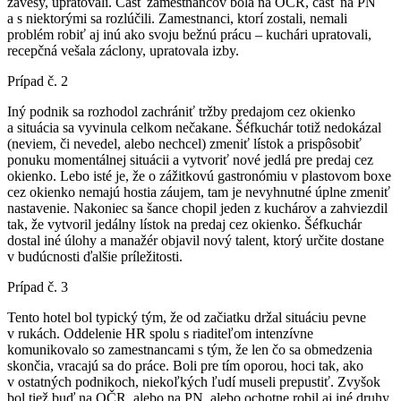
závesy, upratovali. Časť zamestnancov bola na OČR, časť na PN
a s niektorými sa rozlúčili. Zamestnanci, ktorí zostali, nemali
problém robiť aj inú ako svoju bežnú prácu – kuchári upratovali,
recepčná vešala záclony, upratovala izby.
Prípad č. 2
Iný podnik sa rozhodol zachrániť tržby predajom cez okienko
a situácia sa vyvinula celkom nečakane. Šéfkuchár totiž nedokázal
(neviem, či nevedel, alebo nechcel) zmeniť lístok a prispôsobiť
ponuku momentálnej situácii a vytvoriť nové jedlá pre predaj cez
okienko. Lebo isté je, že o zážitkovú gastronómiu v plastovom boxe
cez okienko nemajú hostia záujem, tam je nevyhnutné úplne zmeniť
nastavenie. Nakoniec sa šance chopil jeden z kuchárov a zahviezdil
tak, že vytvoril jedálny lístok na predaj cez okienko. Šéfkuchár
dostal iné úlohy a manažér objavil nový talent, ktorý určite dostane
v budúcnosti ďalšie príležitosti.
Prípad č. 3
Tento hotel bol typický tým, že od začiatku držal situáciu pevne
v rukách. Oddelenie HR spolu s riaditeľom intenzívne
komunikovalo so zamestnancami s tým, že len čo sa obmedzenia
skončia, vracajú sa do práce. Boli pre tím oporou, hoci tak, ako
v ostatných podnikoch, niekoľkých ľudí museli prepustiť. Zvyšok
bol tiež buď na OČR, alebo na PN, alebo ochotne robil aj iné druhy