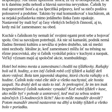
to k danému jedlu nehodí a hlavná surovina nevynikne. Čašník by
mal upozorniť hosťa aj na špecifiká prípravy, keď sa niečo podáva
polosurové a podobne. Takisto by mal komunikovať s kuchárom, ak
sa nejaká požiadavka mimo jedálneho lístka často opakuje.
Nastavené by mali byť aj časy všetkých bežných činností, aj to,
kedy má ísť zamestnanec na obed.
Kuchár s čašníkom by nemali ísť svojimi egami proti sebe a bojovať
spolu. Oni sa navzájom potrebujú. Ak nie sú kamaráti, podnik nemá
žiadnu firemnú kultúru a nevážia si jeden druhého, tak sú medzi
nimi nezhody. Ideálne je, keď zamestnanci môžu ísť na tréning na
rôzne pracoviská, aby si čašník vyskúšal prácu v kuchyni a naopak.
Veľký význam majú aj spoločné akcie, teambuildingy.
Hotel bol mimo mesta a zamestnanci chodili na týždňovky. Raňajky
boli od 8. hodiny, a ten istý čašník robil celý týždeň a každý deň
skoro vstával. Bola tam japonská skupina, ktorá chcela raňajky o 6.
hodine. Čašník teda vstal ešte skôr a všetko nachystal, ale hostia
zaspali. Na druhý deň sa stalo to isté. Je prekvapivé, že im ten inak
bezproblémový čašník nakoniec vynadal? Keď robil týždeň v kuse,
ako môže byť v pohode a usmievavý, keď mal za sebou sedem
náročných 15-hodinových šícht? Ako to môže manažér dovoliť?
Potom manažér zmenil nastavenie na dlhý a krátky týždeň a všetko
bolo v poriadku.