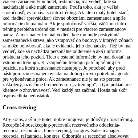
viacero zariadení typu hotel, reštaurácia, má vedieť, kde sa
nachádzajú a aké majú zameranie. Podľa toho, aká je veľká
spoločnosť, vykonáva sa intro tréning. Ak ide o malý hotel, stačí,
keď riaditeľ (prevádzkar) slovne oboznámi zamestnanca a spíše
informácie do manuálu. Ak je spoločnosť väčšia, väčšinou intro
tréning prebieha určené dni v mesiaci pre viacero zamestnancov
naraz. Zamestnanec by mal vedieť, kde mu bude poskytnutá
zamestnanecká strava, ako vstupovať do budovy, v ktorých zónach
sa môže pohybovať, aká je evidencia jeho dochádzky. Tiež by mal
vedieť, kde sa nachádza personálne oddelenie a aká uniforma
prislúcha jeho pozícii. Tieto a ostatné informácie by mal dostať na
vstupnom tréningu. K vstupnému tréningu patrí aj tréning na
pozíciu, na ktorú zamestnanec nastupuje. Je potrebné, aby pred
nástupom zamestnanec ovládal na dobrej úrovni potrebnú agendu
pre vykonávanie práce. Ak zamestnanec nie je na sto percent
zaškolený, označíme ho menovkou „v tréningu“, a tým požiadame
klientov o zhovievavosť. Veď každý raz začínal. Hostia tak skôr
ospravedlnia nedostatok.
Cross tréning
Aby kolos, akým je hotel, dobre fungoval, je dôležitý cross tréning.
Recepčná-housekeeping-pracovník rezervačného oddelenia-
recepcia, reštaurácia, housekeeping, kongres. Sales manager-
recepcia, reštaurácia, kongres. Odporúča sa recepčnej absolvovať