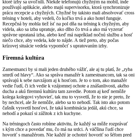
ktoré izby sa uvoľnili. Niekde telefonujú chyžným na mobil, inde
používajú aplikácie, alebo majú supervisorku, ktorá synchronizuje
prácu recepcie a chyžných. Chyžné by takisto mali absolvovať cross
tréning v hoteli, aby vedeli, čo koľko trvá a ako hotel funguje.
Recepčná by mohla tiež ísť na pol dňa na tréning k chyžným, aby
videla, ako sa izba upratuje, ako dlho čo trvá a ako má vyzerať
správne uprataná izba, alebo keď má napríklad nočnú službu a hosť
niečo chce, aby vedela, kde to nájde. A tiež preto, aby počas
krízovej situácie vedela vypomôcť s upratovaním izby.
Firemná kultúra
Zamestnanci by si mali jeden druhého vážiť, ale aj tu platí, že „ryba
smrdí od hlavy“. Ako sa správa manažér k zamestnancom, tak sa oni
správajú k sebe navzájom aj k hosťom. Je to o tom, ako manažér
vedie ľudí, či ich vedie k vzájomnej ochote a znášanlivosti, akého
ducha a akú firemnú kultúru tam zavedie. Potom aj keď nemôže
kolega kolegovi vyhovieť, tak mu to vysvetlí, že to nie je preto, že
by nechcel, ale že nemôže, alebo sa to nehodí. Tak isto ako potom
čašník vysvetlí hosťovi, že taká kombinácia jedál, akú chce, sa
nehodí a pokazí si zážitok z ich kuchyne.
Na tréningoch často robíme aktivitu, že každý sa môže rozprávať
s kým chce a povedať mu, čo má na srdci. A väčšina ľudí chce
hovoriť s manažérom. Nie každý je ochotný hovoriť so šéfom pred