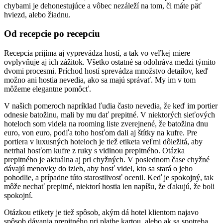
chybami je dehonestujúce a vôbec nezáleží na tom, či máte päť
hviezd, alebo žiadnu.
Od recepcie po recepciu
Recepcia prijíma aj vyprevádza hostí, a tak vo veľkej miere
ovplyvňuje aj ich zážitok. Všetko ostatné sa odohráva medzi týmito
dvomi procesmi. Príchod hostí sprevádza množstvo detailov, keď
možno ani hostia nevedia, ako sa majú správať. My im v tom
môžeme elegantne pomôcť.
V našich pomeroch napríklad ľudia často nevedia, že keď im portier
odnesie batožinu, mali by mu dať prepitné. V niektorých sieťových
hoteloch som videla na rooming liste zverejnené, že batožina dnu
euro, von euro, podľa toho hosťom dali aj štítky na kufre. Pre
portiera v luxusných hoteloch je tiež etiketa veľmi dôležitá, aby
netrhal hosťom kufre z ruky s vidinou prepitného. Otázka
prepitného je aktuálna aj pri chyžných. V poslednom čase chyžné
dávajú menovky do izieb, aby hosť videl, kto sa stará o jeho
pohodlie, a prípadne túto starostlivosť ocenil. Keď je spokojný, tak
môže nechať prepitné, niektorí hostia len napíšu, že ďakujú, že boli
spokojní.
Otázkou etikety je tiež spôsob, akým dá hotel klientom najavo
spôsob dávania prepitného pri platbe kartou, alebo ak sa spotreba