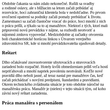
Obdobie čakania sa nám zdalo nekonečné. Rušili sa svadby
a rodinné oslavy, ale s blížiacim sa letom začali pribúdať aj
rezervácie, hoci zahraničná klientela bola v nedohľadne. Po prvom
uvoľnení opatrení sa podniky začali pomaly prebúdzať k životu.
Zamestnanci sa začali čiastočne vracať do práce, hoci mnohí z nich
o prácu prišli, a týkalo sa to aj manažérov. Niektorí z tých, ktorí mali
pripravenú novú prevádzku v nájme, sa rozhodli neotvoriť a
nájomnú zmluvu vypovedať. Medziobdobie aj začiatky otvorenia
boli charakteristické horúcou linkou s Útvarom verejného
zdravotníctva SR, kde si mnohí prevádzkovatelia ujasňovali detaily.
Reštart
Dlho očakávané znovuotvorenie ubytovacích a stravovacích
zariadení bolo rozpačité. Hotely kvôli obmedzeniam príliš veľa hostí
nepriťahovali a mnohí napriek povoleniu neotvárali. Keďže nové
pravidlá dlho neboli jasné, až teraz nastal pre manažérov čas, keď
začali prichádzať s novými predpismi, štandardmi a pravidlami.
Okrem technického zvládnutia situácie je toto obdobie náročné na
manažérsku prácu. Manažér je (nielen) v tejto situácii tým, od koho
závisí nový reštart zariadenia.
Práca manažéra s personálom