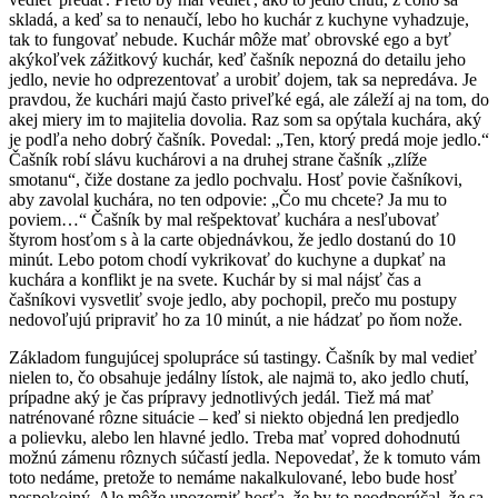
skladá, a keď sa to nenaučí, lebo ho kuchár z kuchyne vyhadzuje,
tak to fungovať nebude. Kuchár môže mať obrovské ego a byť
akýkoľvek zážitkový kuchár, keď čašník nepozná do detailu jeho
jedlo, nevie ho odprezentovať a urobiť dojem, tak sa nepredáva. Je
pravdou, že kuchári majú často priveľké egá, ale záleží aj na tom, do
akej miery im to majitelia dovolia. Raz som sa opýtala kuchára, aký
je podľa neho dobrý čašník. Povedal: „Ten, ktorý predá moje jedlo.“
Čašník robí slávu kuchárovi a na druhej strane čašník „zlíže
smotanu“, čiže dostane za jedlo pochvalu. Hosť povie čašníkovi,
aby zavolal kuchára, no ten odpovie: „Čo mu chcete? Ja mu to
poviem…“ Čašník by mal rešpektovať kuchára a nesľubovať
štyrom hosťom s à la carte objednávkou, že jedlo dostanú do 10
minút. Lebo potom chodí vykrikovať do kuchyne a dupkať na
kuchára a konflikt je na svete. Kuchár by si mal nájsť čas a
čašníkovi vysvetliť svoje jedlo, aby pochopil, prečo mu postupy
nedovoľujú pripraviť ho za 10 minút, a nie hádzať po ňom nože.
Základom fungujúcej spolupráce sú tastingy. Čašník by mal vedieť
nielen to, čo obsahuje jedálny lístok, ale najmä to, ako jedlo chutí,
prípadne aký je čas prípravy jednotlivých jedál. Tiež má mať
natrénované rôzne situácie – keď si niekto objedná len predjedlo
a polievku, alebo len hlavné jedlo. Treba mať vopred dohodnutú
možnú zámenu rôznych súčastí jedla. Nepovedať, že k tomuto vám
toto nedáme, pretože to nemáme nakalkulované, lebo bude hosť
nespokojný. Ale môže upozorniť hosťa, že by to neodporúčal, že sa