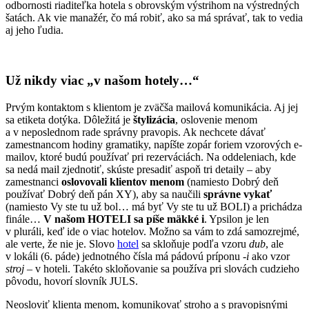
odbornosti riaditeľka hotela s obrovským výstrihom na výstredných
šatách. Ak vie manažér, čo má robiť, ako sa má správať, tak to vedia
aj jeho ľudia.
Už nikdy viac „v našom hotely…“
Prvým kontaktom s klientom je zväčša mailová komunikácia. Aj jej
sa etiketa dotýka. Dôležitá je
štylizácia
, oslovenie menom
a v neposlednom rade správny pravopis. Ak nechcete dávať
zamestnancom hodiny gramatiky, napíšte zopár foriem vzorových e-
mailov, ktoré budú používať pri rezerváciách. Na oddeleniach, kde
sa nedá mail zjednotiť, skúste presadiť aspoň tri detaily – aby
zamestnanci
oslovovali klientov menom
(namiesto Dobrý deň
používať Dobrý deň pán XY), aby sa naučili
správne vykať
(namiesto Vy ste tu už bol… má byť Vy ste tu už BOLI) a prichádza
finále…
V našom HOTELI sa píše mäkké i
. Ypsilon je len
v pluráli, keď ide o viac hotelov. Možno sa vám to zdá samozrejmé,
ale verte, že nie je. Slovo
hotel
sa skloňuje podľa vzoru
dub
, ale
v lokáli (6. páde) jednotného čísla má pádovú príponu
-i
ako vzor
stroj
– v hoteli. Takéto skloňovanie sa používa pri slovách cudzieho
pôvodu, hovorí slovník JULS.
Neosloviť klienta menom, komunikovať stroho a s pravopisnými