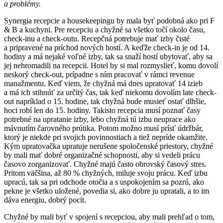
a problémy.
Synergia recepcie a housekeepingu by mala byť podobná ako pri F
& B a kuchyni. Pre recepciu a chyžné sa všetko točí okolo času,
check-inu a check-outu. Recepčná potrebuje mať izby čisté
a pripravené na príchod nových hostí. A keďže check-in je od 14.
hodiny a má nejaké voľné izby, tak sa snaží hostí ubytovať, aby sa
jej nehromadili na recepcii. Hotel by si mal rozmyslieť, komu dovolí
neskorý check-out, prípadne s ním pracovať v rámci revenue
manažmentu. Keď viem, že chyžná má dnes upratovať 14 izieb
a má ich stihnúť za určitý čas, tak keď niekomu dovolím late check-
out napríklad o 15. hodine, tak chyžná bude musieť ostať dlhšie,
hoci robí len do 15. hodiny. Takisto recepcia musí poznať časy
potrebné na upratanie izby, lebo chyžná tú izbu neuprace ako
mávnutím čarovného prútika. Potom možno musí prísť údržbár,
ktorý je niekde pri svojich povinnostiach a tiež nepríde okamžite.
Kým upratovačka upratuje nerušene spoločenské priestory, chyžné
by mali mať dobré organizačné schopnosti, aby si vedeli prácu
časovo zorganizovať. Chyžné majú často obrovský časový stres.
Pritom väčšina, až 80 % chyžných, miluje svoju prácu. Keď izbu
upracú, tak sa pri odchode otočia a s uspokojením sa pozrú, ako
pekne je všetko uložené, povedia si, ako dobre ju upratali, a to im
dáva energiu, dobrý pocit.
Chyžné by mali byť v spojení s recepciou, aby mali prehľad o tom,