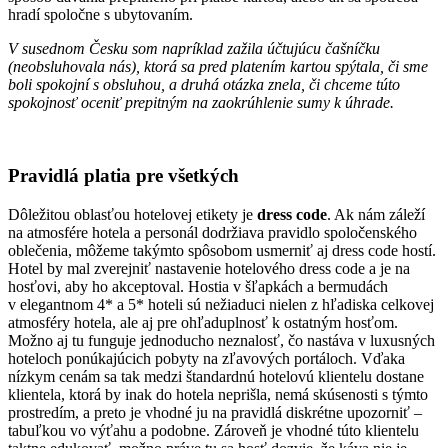
hradí spoločne s ubytovaním.
V susednom Česku som napríklad zažila účtujúcu čašníčku
(neobsluhovala nás), ktorá sa pred platením kartou spýtala, či sme
boli spokojní s obsluhou, a druhá otázka znela, či chceme túto
spokojnosť oceniť prepitným na zaokrúhlenie sumy k úhrade.
Pravidlá platia pre všetkých
Dôležitou oblasťou hotelovej etikety je
dress code
. Ak nám záleží
na atmosfére hotela a personál dodržiava pravidlo spoločenského
oblečenia, môžeme takýmto spôsobom usmerniť aj dress code hostí.
Hotel by mal zverejniť nastavenie hotelového dress code a je na
hosťovi, aby ho akceptoval. Hostia v šľapkách a bermudách
v elegantnom 4* a 5* hoteli sú nežiaduci nielen z hľadiska celkovej
atmosféry hotela, ale aj pre ohľaduplnosť k ostatným hosťom.
Možno aj tu funguje jednoducho neznalosť, čo nastáva v luxusných
hoteloch ponúkajúcich pobyty na zľavových portáloch. Vďaka
nízkym cenám sa tak medzi štandardnú hotelovú klientelu dostane
klientela, ktorá by inak do hotela neprišla, nemá skúsenosti s týmto
prostredím, a preto je vhodné ju na pravidlá diskrétne upozorniť –
tabuľkou vo výťahu a podobne. Zároveň je vhodné túto klientelu