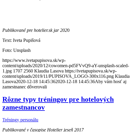
Publikované pre hotelier.sk jar 202
0
Text: Iveta Pupišová
Foto: Unsplash
https://www.ivetapupisova.sk/wp-
content/uploads/2020/12/cowomen-pd5FVvQ9-aY-unsplash-scaled-
1.jpg
1707
2560
Klaudia Lasova
https://ivetapupisova.sk/wp-
content/uploads/2019/11/PUPISOVA_LOGO-300x116.png
Klaudia
Lasova
2020-12-18 14:45:36
2020-12-18 14:45:36
Aby vám hosť aj
zamestnanec dôverovali
Rôzne typy tréningov pre hotelových
zamestnancov
Tréningy personálu
Publikované v časopise Hotelier jeseň 2017