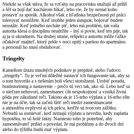
Niekde sa však stáva, že sa vzťahy na pracovisku utužujú až príliš
a šéf sa bojí dať kuchárom fúkať, lebo vie, že by nemal koho
postaviť za sporák. Alkohol však z hľadiska bezpečnosti pri práci
tolerovať nemôžete. Keď urobíte jeden ústupok, bojovať budete
neustále. Keď jedného necháte piť, lebo má problém, tak vaša
autorita klesá a disciplínu neudržíte – iný si povie, keď ten pije, tak
aj ja si ukradnem. Na druhej strane, rešpekt a autoritu môže ťažko
očakávať majiteľ, ktorý príde v noci opitý s partiou do apartmánu
a personál ho musí obsluhovať.
Tringelty
Kameňom úrazu mnohých podnikov je prepitné, alebo ľudovo
„tringelty“. Tu je veľmi dôležité nastaviť ich fungovanie tak, aby sa
o tom hovorilo a s riešením boli všetci stotožnení. Urobiť poradu,
brainstorming a nastavenie – prečo sú veci tak, ako sú. Lebo keď sa
o niečom nehovorí, zamestnanec cíti nespokojnosť a vzniká živná
pôda pre zákulisné reči. Takisto ak je 15-teho výplata a 16-teho ešte
nie je na účte, tak sa začnú šíriť reči medzi zamestnancami
a atmosféra ovplyvní aj ich prácu, keďže sú tvorcom zážitku.
Nebudú sa usmievať, keď nemajú výplatu a nevedia, kedy zaplatia
hypotéku, to sú holé fakty. Namiesto toho je potrebné, aby
zamestnávateľ prišiel a povedal, že má problémy a do dvoch dní
alebo do týždňa budú mať výplatu.