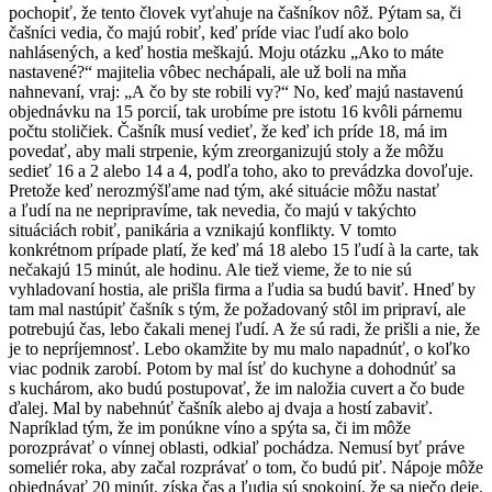
pochopiť, že tento človek vyťahuje na čašníkov nôž. Pýtam sa, či
čašníci vedia, čo majú robiť, keď príde viac ľudí ako bolo
nahlásených, a keď hostia meškajú. Moju otázku „Ako to máte
nastavené?“ majitelia vôbec nechápali, ale už boli na mňa
nahnevaní, vraj: „A čo by ste robili vy?“ No, keď majú nastavenú
objednávku na 15 porcií, tak urobíme pre istotu 16 kvôli párnemu
počtu stoličiek. Čašník musí vedieť, že keď ich príde 18, má im
povedať, aby mali strpenie, kým zreorganizujú stoly a že môžu
sedieť 16 a 2 alebo 14 a 4, podľa toho, ako to prevádzka dovoľuje.
Pretože keď nerozmýšľame nad tým, aké situácie môžu nastať
a ľudí na ne nepripravíme, tak nevedia, čo majú v takýchto
situáciách robiť, panikária a vznikajú konflikty. V tomto
konkrétnom prípade platí, že keď má 18 alebo 15 ľudí à la carte, tak
nečakajú 15 minút, ale hodinu. Ale tiež vieme, že to nie sú
vyhladovaní hostia, ale prišla firma a ľudia sa budú baviť. Hneď by
tam mal nastúpiť čašník s tým, že požadovaný stôl im pripraví, ale
potrebujú čas, lebo čakali menej ľudí. A že sú radi, že prišli a nie, že
je to nepríjemnosť. Lebo okamžite by mu malo napadnúť, o koľko
viac podnik zarobí. Potom by mal ísť do kuchyne a dohodnúť sa
s kuchárom, ako budú postupovať, že im naložia cuvert a čo bude
ďalej. Mal by nabehnúť čašník alebo aj dvaja a hostí zabaviť.
Napríklad tým, že im ponúkne víno a spýta sa, či im môže
porozprávať o vínnej oblasti, odkiaľ pochádza. Nemusí byť práve
someliér roka, aby začal rozprávať o tom, čo budú piť. Nápoje môže
objednávať 20 minút, získa čas a ľudia sú spokojní, že sa niečo deje.