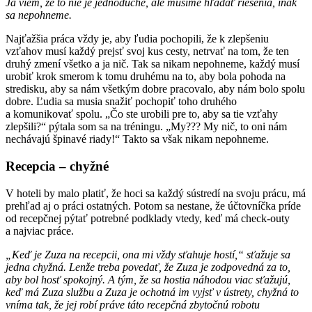
Ja viem, že to nie je jednoduché, ale musíme hľadať riešenia, inak
sa nepohneme.
Najťažšia práca vždy je, aby ľudia pochopili, že k zlepšeniu
vzťahov musí každý prejsť svoj kus cesty, netrvať na tom, že ten
druhý zmení všetko a ja nič. Tak sa nikam nepohneme, každý musí
urobiť krok smerom k tomu druhému na to, aby bola pohoda na
stredisku, aby sa nám všetkým dobre pracovalo, aby nám bolo spolu
dobre. Ľudia sa musia snažiť pochopiť toho druhého
a komunikovať spolu. „Čo ste urobili pre to, aby sa tie vzťahy
zlepšili?“ pýtala som sa na tréningu. „My??? My nič, to oni nám
nechávajú špinavé riady!“ Takto sa však nikam nepohneme.
Recepcia – chyžné
V hoteli by malo platiť, že hoci sa každý sústredí na svoju prácu, má
prehľad aj o práci ostatných. Potom sa nestane, že účtovníčka príde
od recepčnej pýtať potrebné podklady vtedy, keď má check-outy
a najviac práce.
„Keď je Zuza na recepcii, ona mi vždy sťahuje hostí,“ sťažuje sa
jedna chyžná. Lenže treba povedať, že Zuza je zodpovedná za to,
aby bol hosť spokojný. A tým, že sa hostia náhodou viac sťažujú,
keď má Zuza službu a Zuza je ochotná im vyjsť v ústrety, chyžná to
vníma tak, že jej robí práve táto recepčná zbytočnú robotu