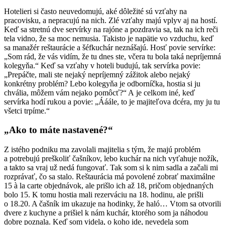
Hotelieri si často neuvedomujú, aké dôležité sú vzťahy na
pracovisku, a nepracujú na nich. Zlé vzťahy majú vplyv aj na hostí.
Keď sa stretnú dve servírky na rajóne a pozdravia sa, tak na ich reči
tela vidno, že sa moc nemusia. Takisto je napätie vo vzduchu, keď
sa manažér reštaurácie a šéfkuchár neznášajú. Hosť povie servírke:
„Som rád, že vás vidím, že tu dnes ste, včera tu bola taká nepríjemná
kolegyňa.“ Keď sa vzťahy v hoteli budujú, tak servírka povie:
„Prepáčte, mali ste nejaký nepríjemný zážitok alebo nejaký
konkrétny problém? Lebo kolegyňa je odborníčka, hostia si ju
chvália, môžem vám nejako pomôcť?“ A je celkom iné, keď
servírka hodí rukou a povie: „Ááále, to je majiteľova dcéra, my ju tu
všetci trpíme.“
„Ako to máte nastavené?“
Z istého podniku ma zavolali majitelia s tým, že majú problém
a potrebujú preškoliť čašníkov, lebo kuchár na nich vyťahuje nožík,
a takto sa vraj už nedá fungovať. Tak som si k nim sadla a začali mi
rozprávať, čo sa stalo. Reštaurácia má povolené zobrať maximálne
15 à la carte objednávok, ale prišlo ich až 18, pričom objednaných
bolo 15. K tomu hostia mali rezerváciu na 18. hodinu, ale prišli
o 18.20. A čašník im ukazuje na hodinky, že haló… Vtom sa otvorili
dvere z kuchyne a prišiel k nám kuchár, ktorého som ja náhodou
dobre poznala. Keď som videla, o koho ide, nevedela som