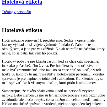
Hotelová etiketa
Tréningy personálu
Hotelová etiketa
Hotel môžeme prirovnať k predstaveniu. Sedíte v opere, máte
krásny výhľad a oslavujete výnimočnú udalosť. Zabudnete na
okolitý svet, a je to pre vás zážitok. No ak natrafíte na čašníka, ktorý
nevie, čo sa patrí, tak vám ho pokazí.
Hotelový pobyt je pre klienta časom, keď sa chce cítiť špeciálne,
inak ako počas bežného života. Pre hoteliera by toto očakávanie
malo byť zrozumiteľné, lebo tak isto sa chce cítiť on, keď je v roli
hosťa. A takto by to mal vysvetliť aj hotelovému personálu, ktorého
správanie je pre naplnenie tohto cieľa základom. Ku klientovi by sa
mali správať ako k vlastným hosťom, ktorí prídu k nim domov.
Samozrejme, že takéto očakávania kladú na personál zvýšené
nároky. Lebo cieľom už nie sú len samotné procesy a ich bezchybné
zvládnutie, ale niečo navyše, čo sa možno ani celkom nedá naučiť…
Niekto má slušné správanie vrodené, niekoho spoločenskej etikete