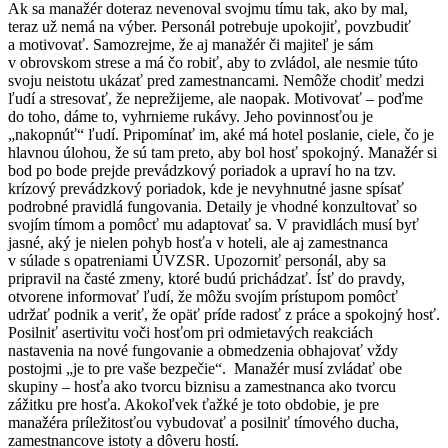
Ak sa manažér doteraz nevenoval svojmu tímu tak, ako by mal,
teraz už nemá na výber. Personál potrebuje upokojiť, povzbudiť
a motivovať. Samozrejme, že aj manažér či majiteľ je sám
v obrovskom strese a má čo robiť, aby to zvládol, ale nesmie túto
svoju neistotu ukázať pred zamestnancami. Nemôže chodiť medzi
ľudí a stresovať, že neprežijeme, ale naopak. Motivovať – poďme
do toho, dáme to, vyhrnieme rukávy. Jeho povinnosťou je
„nakopnúť“ ľudí. Pripomínať im, aké má hotel poslanie, ciele, čo je
hlavnou úlohou, že sú tam preto, aby bol hosť spokojný. Manažér si
bod po bode prejde prevádzkový poriadok a upraví ho na tzv.
krízový prevádzkový poriadok, kde je nevyhnutné jasne spísať
podrobné pravidlá fungovania. Detaily je vhodné konzultovať so
svojím tímom a pomôcť mu adaptovať sa. V pravidlách musí byť
jasné, aký je nielen pohyb hosťa v hoteli, ale aj zamestnanca
v súlade s opatreniami ÚVZSR. Upozorniť personál, aby sa
pripravil na časté zmeny, ktoré budú prichádzať. Ísť do pravdy,
otvorene informovať ľudí, že môžu svojím prístupom pomôcť
udržať podnik a veriť, že opäť príde radosť z práce a spokojný hosť.
Posilniť asertivitu voči hosťom pri odmietavých reakciách
nastavenia na nové fungovanie a obmedzenia obhajovať vždy
postojmi „je to pre vaše bezpečie“. Manažér musí zvládať obe
skupiny – hosťa ako tvorcu biznisu a zamestnanca ako tvorcu
zážitku pre hosťa. Akokoľvek ťažké je toto obdobie, je pre
manažéra príležitosťou vybudovať a posilniť tímového ducha,
zamestnancove istoty a dôveru hostí.