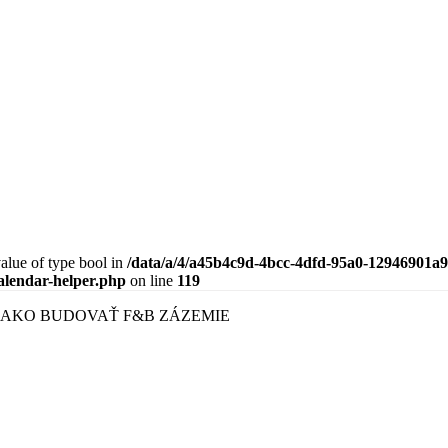
value of type bool in
/data/a/4/a45b4c9d-4bcc-4dfd-95a0-12946901a9
calendar-helper.php
on line
119
 AKO BUDOVAŤ F&B ZÁZEMIE