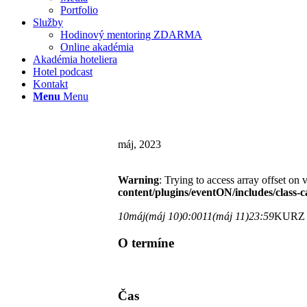
Portfolio
Služby
Hodinový mentoring ZDARMA
Online akadémia
Akadémia hoteliera
Hotel podcast
Kontakt
Menu
Menu
máj, 2023
Warning
: Trying to access array offset on 
content/plugins/eventON/includes/class-
10
máj
(máj 10)
0:00
11
(máj 11)
23:59
KURZ
O termíne
Čas