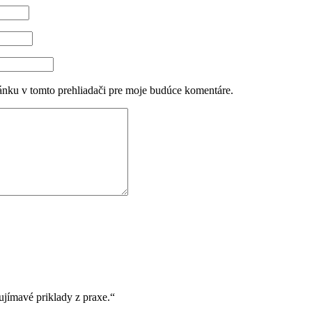
ánku v tomto prehliadači pre moje budúce komentáre.
ujímavé priklady z praxe.“