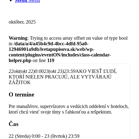
Menu
Menu
október, 2025
Warning
: Trying to access array offset on value of type bool
in
/data/a/4/a45b4c9d-4bcc-4dfd-95a0-
12946901a9db/ivetapupisova.sk/web/wp-
content/plugins/eventON/includes/class-calendar-
helper.php
on line
119
22
okt
(okt 22)
0:00
23
(okt 23)
23:59
AKO VIESŤ ĽUDÍ,
KTORÍ NIELEN PRACUJÚ, ALE VYTVÁRAJÚ
ZÁŽITOK
O termíne
Pre manažérov, supervízorov a vedúcich oddelení v hoteloch,
ktorí chcú viesť svoje tímy s ľahkosťou a rešpektom.
Čas
22 (Streda) 0:00 - 23 (štvrtok) 23:59