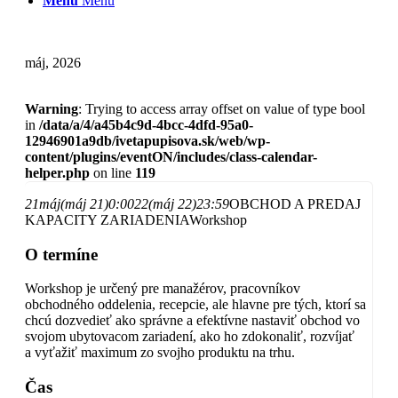
Menu
Menu
máj, 2026
Warning
: Trying to access array offset on value of type bool
in
/data/a/4/a45b4c9d-4bcc-4dfd-95a0-
12946901a9db/ivetapupisova.sk/web/wp-
content/plugins/eventON/includes/class-calendar-
helper.php
on line
119
21
máj
(máj 21)
0:00
22
(máj 22)
23:59
OBCHOD A PREDAJ
KAPACITY ZARIADENIA
Workshop
O termíne
Workshop je určený pre manažérov, pracovníkov
obchodného oddelenia, recepcie, ale hlavne pre tých, ktorí sa
chcú dozvedieť ako správne a efektívne nastaviť obchod vo
svojom ubytovacom zariadení, ako ho zdokonaliť, rozvíjať
a vyťažiť maximum zo svojho produktu na trhu.
Čas