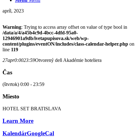
Menu
Menu
apríl, 2023
Warning
: Trying to access array offset on value of type bool in
/data/a/4/a45b4c9d-4bcc-4dfd-95a0-
12946901a9db/ivetapupisova.sk/web/wp-
content/plugins/eventON/includes/class-calendar-helper.php
on
line
119
27
apr
0:00
23:59
Otvorený deň Akadémie hoteliera
Čas
(štvrtok) 0:00 - 23:59
Miesto
HOTEL SET BRATISLAVA
Learn More
Kalendár
GoogleCal