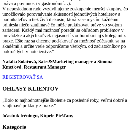
práva a povinnosti v gastronómií…).
V neposlednom rade vyzdvihujeme zoskupenie menšej skupiny, čo
umožňovalo porovnávanie skúseností jednotlivých hotelierov a
podnikateľov a tiež živú diskusiu, ktorá zase myslím každému
priniesla niečo zaujímavé čo môže praktizovať práve vo svojom
zariadení. Každý mal možnosť poradiť sa ohľadom problémov v
prevádzke a akýchkoľvek nejasností s odborníkmi aj s kolegami z
praxe. Ešte raz sa chceme poďakovať za možnosť zúčastniť sa na
akadémií a určite vrele odporúčame všetkým, od začiatočníkov po
pokročilých v hotelierstve.“
Natália Solařová, Sales&Marketing manager a Simona
Kmeťová, Restaurant Manager
REGISTROVAŤ SA
OHLASY KLIENTOV
„Bolo to najhodnotnejšie školenie za posledné roky, veľmi dobré a
zaujímavé priklady z praxe.“
účastník tréningu, Kúpele Piešťany
Kategórie