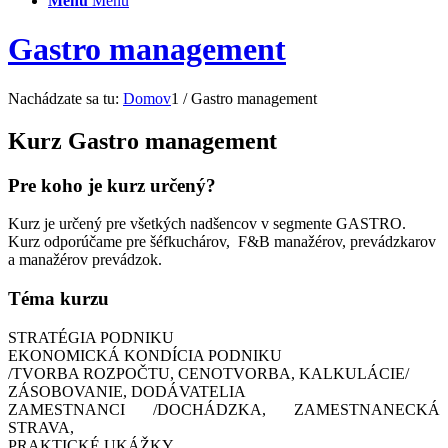
Menu
Menu
Gastro management
Nachádzate sa tu:
Domov
1
/
Gastro management
Kurz Gastro management
Pre koho je kurz určený?
Kurz je určený pre všetkých nadšencov v segmente GASTRO.
Kurz odporúčame pre šéfkuchárov, F&B manažérov, prevádzkarov
a manažérov prevádzok.
Téma kurzu
STRATÉGIA PODNIKU
EKONOMICKÁ KONDÍCIA PODNIKU
/TVORBA ROZPOČTU, CENOTVORBA, KALKULÁCIE/
ZÁSOBOVANIE, DODÁVATELIA
ZAMESTNANCI /DOCHÁDZKA, ZAMESTNANECKÁ
STRAVA,
PRAKTICKÉ UKÁŽKY