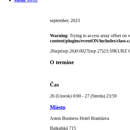
Menu
Menu
september, 2023
Warning
: Trying to access array offset on 
content/plugins/eventON/includes/class-
26
sep
(sep 26)
0:00
27
(sep 27)
23:59
KURZ 
O termíne
Čas
26 (Utorok) 0:00 - 27 (Streda) 23:59
Miesto
Aston Business Hotel Bratislava
Bajkalská 715