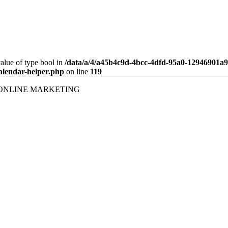
value of type bool in
/data/a/4/a45b4c9d-4bcc-4dfd-95a0-12946901a9
calendar-helper.php
on line
119
ONLINE MARKETING