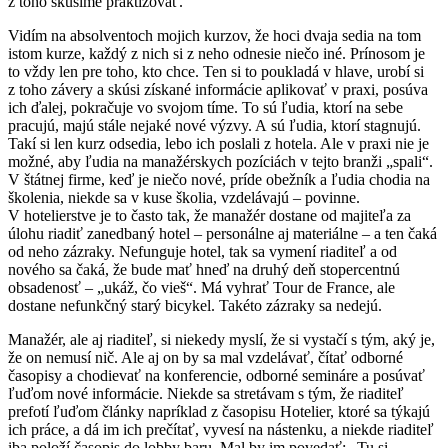
z toho skúsime praktizovať.
Vidím na absolventoch mojich kurzov, že hoci dvaja sedia na tom
istom kurze, každý z nich si z neho odnesie niečo iné. Prínosom je
to vždy len pre toho, kto chce. Ten si to poukladá v hlave, urobí si
z toho závery a skúsi získané informácie aplikovať v praxi, posúva
ich ďalej, pokračuje vo svojom tíme. To sú ľudia, ktorí na sebe
pracujú, majú stále nejaké nové výzvy. A sú ľudia, ktorí stagnujú.
Takí si len kurz odsedia, lebo ich poslali z hotela. Ale v praxi nie je
možné, aby ľudia na manažérskych pozíciách v tejto branži „spali“.
V štátnej firme, keď je niečo nové, príde obežník a ľudia chodia na
školenia, niekde sa v kuse školia, vzdelávajú – povinne.
V hotelierstve je to často tak, že manažér dostane od majiteľa za
úlohu riadiť zanedbaný hotel – personálne aj materiálne – a ten čaká
od neho zázraky. Nefunguje hotel, tak sa vymení riaditeľ a od
nového sa čaká, že bude mať hneď na druhý deň stopercentnú
obsadenosť – „ukáž, čo vieš“. Má vyhrať Tour de France, ale
dostane nefunkčný starý bicykel. Takéto zázraky sa nedejú.
Manažér, ale aj riaditeľ, si niekedy myslí, že si vystačí s tým, aký je,
že on nemusí nič. Ale aj on by sa mal vzdelávať, čítať odborné
časopisy a chodievať na konferencie, odborné semináre a posúvať
ľuďom nové informácie. Niekde sa stretávam s tým, že riaditeľ
prefotí ľuďom články napríklad z časopisu Hotelier, ktoré sa týkajú
ich práce, a dá im ich prečítať, vyvesí na nástenku, a niekde riaditeľ
iba položí časopis do lobby baru. Mal by im povedať: „Tu si