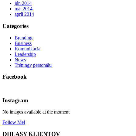
jún 2014
máj 2014
apríl 2014
Categories
Branding
Business
Komunikácia
Leadership
News
Tréningy personálu
Facebook
Instagram
No images available at the moment
Follow Me!
OHLASY KLIENTOV