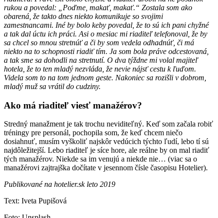
rukou a povedal: „Poďme, makať, makať.“ Zostala som ako
obarená, že takto dnes niekto komunikuje so svojimi
zamestnancami. Iné by bolo keby povedal, že to sú ich pani chyžné
a tak dal úctu ich práci. Asi o mesiac mi riaditeľ telefonoval, že by
sa chcel so mnou stretnúť a či by som vedela odhadnúť, či má
niekto na to schopnosti riadiť tím. Ja som bola práve odcestovaná,
a tak sme sa dohodli na stretnutí. O dva týždne mi volal majiteľ
hotela, že to ten mladý nezvláda, že nevie nájsť cestu k ľuďom.
Videla som to na tom jednom geste. Nakoniec sa rozišli v dobrom,
mladý muž sa vrátil do cudziny.
Ako má riaditeľ viesť manažérov?
Stredný manažment je tak trochu neviditeľný. Keď som začala robiť
tréningy pre personál, pochopila som, že keď chcem niečo
dosiahnuť, musím vyškoliť najskôr vedúcich týchto ľudí, lebo tí sú
najdôležitejší. Lebo riaditeľ je síce hore, ale reálne by on mal riadiť
tých manažérov. Niekde sa im venujú a niekde nie… (viac sa o
manažérovi zajtrajška dočítate v jesennom čísle časopisu Hotelier).
Publikované na hotelier.sk leto 2019
Text: Iveta Pupišová
Foto: Unsplash