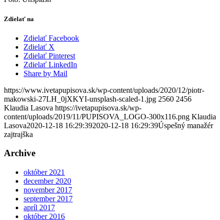
Zdielať na
Zdielať Facebook
Zdielať X
Zdielať Pinterest
Zdielať LinkedIn
Share by Mail
https://www.ivetapupisova.sk/wp-content/uploads/2020/12/piotr-
makowski-27LH_0jXKYI-unsplash-scaled-1.jpg
2560
2456
Klaudia Lasova
https://ivetapupisova.sk/wp-
content/uploads/2019/11/PUPISOVA_LOGO-300x116.png
Klaudia
Lasova
2020-12-18 16:29:39
2020-12-18 16:29:39
Úspešný manažér
zajtrajška
Archive
október 2021
december 2020
november 2017
september 2017
apríl 2017
október 2016