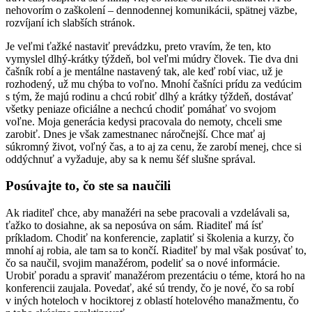
nehovorím o zaškolení – dennodennej komunikácii, spätnej väzbe,
rozvíjaní ich slabších stránok.
Je veľmi ťažké nastaviť prevádzku, preto vravím, že ten, kto
vymyslel dlhý-krátky týždeň, bol veľmi múdry človek. Tie dva dni
čašník robí a je mentálne nastavený tak, ale keď robí viac, už je
rozhodený, už mu chýba to voľno. Mnohí čašníci prídu za vedúcim
s tým, že majú rodinu a chcú robiť dlhý a krátky týždeň, dostávať
všetky peniaze oficiálne a nechcú chodiť pomáhať vo svojom
voľne. Moja generácia kedysi pracovala do nemoty, chceli sme
zarobiť. Dnes je však zamestnanec náročnejší. Chce mať aj
súkromný život, voľný čas, a to aj za cenu, že zarobí menej, chce si
oddýchnuť a vyžaduje, aby sa k nemu šéf slušne správal.
Posúvajte to, čo ste sa naučili
Ak riaditeľ chce, aby manažéri na sebe pracovali a vzdelávali sa,
ťažko to dosiahne, ak sa neposúva on sám. Riaditeľ má ísť
príkladom. Chodiť na konferencie, zaplatiť si školenia a kurzy, čo
mnohí aj robia, ale tam sa to končí. Riaditeľ by mal však posúvať to,
čo sa naučil, svojim manažérom, podeliť sa o nové informácie.
Urobiť poradu a spraviť manažérom prezentáciu o téme, ktorá ho na
konferencii zaujala. Povedať, aké sú trendy, čo je nové, čo sa robí
v iných hoteloch v hociktorej z oblastí hotelového manažmentu, čo