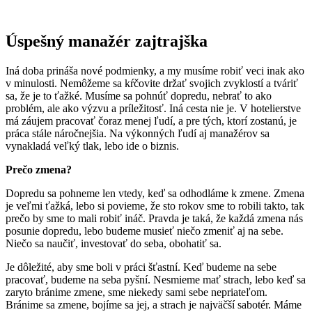
Úspešný manažér zajtrajška
Iná doba prináša nové podmienky, a my musíme robiť veci inak ako
v minulosti. Nemôžeme sa kŕčovite držať svojich zvyklostí a tváriť
sa, že je to ťažké. Musíme sa pohnúť dopredu, nebrať to ako
problém, ale ako výzvu a príležitosť. Iná cesta nie je. V hotelierstve
má záujem pracovať čoraz menej ľudí, a pre tých, ktorí zostanú, je
práca stále náročnejšia. Na výkonných ľudí aj manažérov sa
vynakladá veľký tlak, lebo ide o biznis.
Prečo zmena?
Dopredu sa pohneme len vtedy, keď sa odhodláme k zmene. Zmena
je veľmi ťažká, lebo si povieme, že sto rokov sme to robili takto, tak
prečo by sme to mali robiť ináč. Pravda je taká, že každá zmena nás
posunie dopredu, lebo budeme musieť niečo zmeniť aj na sebe.
Niečo sa naučiť, investovať do seba, obohatiť sa.
Je dôležité, aby sme boli v práci šťastní. Keď budeme na sebe
pracovať, budeme na seba pyšní. Nesmieme mať strach, lebo keď sa
zaryto bránime zmene, sme niekedy sami sebe nepriateľom.
Bránime sa zmene, bojíme sa jej, a strach je najväčší sabotér. Máme