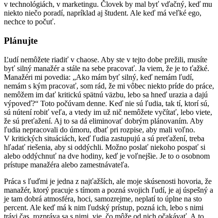
v technológiách, v marketingu. Človek by mal byť vďačný, keď mu
niekto niečo poradí, napríklad aj študent. Ale keď má veľké ego,
nechce to počuť.
Plánujte
Ľudí nemôžete riadiť v chaose. Aby ste v tejto dobe prežili, musíte
byť silný manažér a stále na sebe pracovať. Ja viem, že je to ťažké.
Manažéri mi povedia: „Ako mám byť silný, keď nemám ľudí,
nemám s kým pracovať, som rád, že mi vôbec niekto príde do práce,
nemôžem im dať kritickú spätnú väzbu, lebo sa hneď urazia a dajú
výpoveď?“ Toto počúvam denne. Keď nie sú ľudia, tak tí, ktorí sú,
sú nútení robiť veľa, a vtedy im už nič nemôžete vyčítať, lebo viete,
že sú preťažení. Aj to sa dá eliminovať dobrým plánovaním. Aby
ľudia nepracovali do úmoru, dbať pri rozpise, aby mali voľno.
V kritických situáciách, keď ľudia zastupujú a sú preťažení, treba
hľadať riešenia, aby si oddýchli. Možno poslať niekoho pospať si
alebo oddýchnuť na dve hodiny, keď je voľnejšie. Je to o osobnom
prístupe manažéra alebo zamestnávateľa.
Práca s ľuďmi je jedna z najťažších, ale moje skúsenosti hovoria, že
manažér, ktorý pracuje s tímom a pozná svojich ľudí, je aj úspešný a
je tam dobrá atmosféra, hoci, samozrejme, neplatí to úplne na sto
percent. Ale keď má k nim ľudský prístup, pozná ich, lebo s nimi
trávi čas, rozpráva sa s nimi, vie, čo môže od nich očakávať. A to