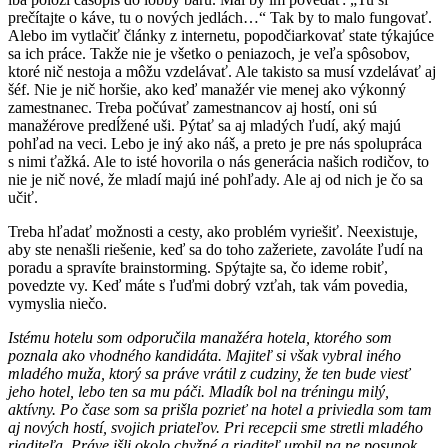
prečítajte o káve, tu o nových jedlách…“ Tak by to malo fungovať.
Alebo im vytlačiť články z internetu, popodčiarkovať state týkajúce
sa ich práce. Takže nie je všetko o peniazoch, je veľa spôsobov,
ktoré nič nestoja a môžu vzdelávať. Ale takisto sa musí vzdelávať aj
šéf. Nie je nič horšie, ako keď manažér vie menej ako výkonný
zamestnanec. Treba počúvať zamestnancov aj hostí, oni sú
manažérove predĺžené uši. Pýtať sa aj mladých ľudí, aký majú
pohľad na veci. Lebo je iný ako náš, a preto je pre nás spolupráca
s nimi ťažká. Ale to isté hovorila o nás generácia našich rodičov, to
nie je nič nové, že mladí majú iné pohľady. Ale aj od nich je čo sa
učiť.
Treba hľadať možnosti a cesty, ako problém vyriešiť. Neexistuje,
aby ste nenašli riešenie, keď sa do toho zažeriete, zavoláte ľudí na
poradu a spravíte brainstorming. Spýtajte sa, čo ideme robiť,
povedzte vy. Keď máte s ľuďmi dobrý vzťah, tak vám povedia,
vymyslia niečo.
Istému hotelu som odporučila manažéra hotela, ktorého som
poznala ako vhodného kandidáta. Majiteľ si však vybral iného
mladého muža, ktorý sa práve vrátil z cudziny, že ten bude viesť
jeho hotel, lebo ten sa mu páči. Mladík bol na tréningu milý,
aktívny. Po čase som sa prišla pozrieť na hotel a priviedla som tam
aj nových hostí, svojich priateľov. Pri recepcii sme stretli mladého
riaditeľa. Práve išli okolo chyžné a riaditeľ urobil na ne posunok