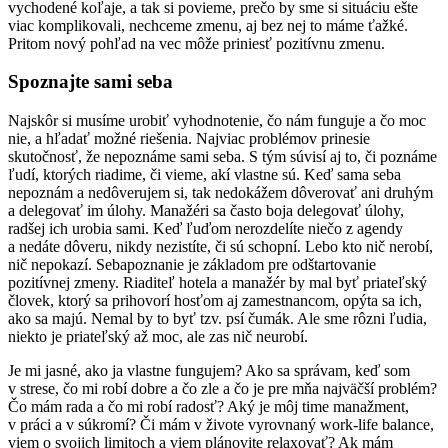
vychodené koľaje, a tak si povieme, prečo by sme si situáciu ešte
viac komplikovali, nechceme zmenu, aj bez nej to máme ťažké.
Pritom nový pohľad na vec môže priniesť pozitívnu zmenu.
Spoznajte sami seba
Najskôr si musíme urobiť vyhodnotenie, čo nám funguje a čo moc
nie, a hľadať možné riešenia. Najviac problémov prinesie
skutočnosť, že nepoznáme sami seba. S tým súvisí aj to, či poznáme
ľudí, ktorých riadime, či vieme, akí vlastne sú. Keď sama seba
nepoznám a nedôverujem si, tak nedokážem dôverovať ani druhým
a delegovať im úlohy. Manažéri sa často boja delegovať úlohy,
radšej ich urobia sami. Keď ľuďom nerozdelíte niečo z agendy
a nedáte dôveru, nikdy nezistíte, či sú schopní. Lebo kto nič nerobí,
nič nepokazí. Sebapoznanie je základom pre odštartovanie
pozitívnej zmeny. Riaditeľ hotela a manažér by mal byť priateľský
človek, ktorý sa prihovorí hosťom aj zamestnancom, opýta sa ich,
ako sa majú. Nemal by to byť tzv. psí čumák. Ale sme rôzni ľudia,
niekto je priateľský až moc, ale zas nič neurobí.
Je mi jasné, ako ja vlastne fungujem? Ako sa správam, keď som
v strese, čo mi robí dobre a čo zle a čo je pre mňa najväčší problém?
Čo mám rada a čo mi robí radosť? Aký je môj time manažment,
v práci a v súkromí? Či mám v živote vyrovnaný work-life balance,
viem o svojich limitoch a viem plánovite relaxovať? Ak mám