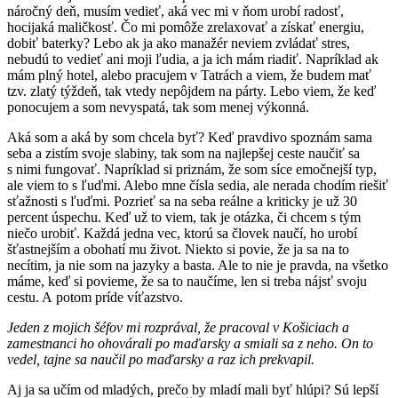
náročný deň, musím vedieť, aká vec mi v ňom urobí radosť,
hocijaká maličkosť. Čo mi pomôže zrelaxovať a získať energiu,
dobiť baterky? Lebo ak ja ako manažér neviem zvládať stres,
nebudú to vedieť ani moji ľudia, a ja ich mám riadiť. Napríklad ak
mám plný hotel, alebo pracujem v Tatrách a viem, že budem mať
tzv. zlatý týždeň, tak vtedy nepôjdem na párty. Lebo viem, že keď
ponocujem a som nevyspatá, tak som menej výkonná.
Aká som a aká by som chcela byť? Keď pravdivo spoznám sama
seba a zistím svoje slabiny, tak som na najlepšej ceste naučiť sa
s nimi fungovať. Napríklad si priznám, že som síce emočnejší typ,
ale viem to s ľuďmi. Alebo mne čísla sedia, ale nerada chodím riešiť
sťažnosti s ľuďmi. Pozrieť sa na seba reálne a kriticky je už 30
percent úspechu. Keď už to viem, tak je otázka, či chcem s tým
niečo urobiť. Každá jedna vec, ktorú sa človek naučí, ho urobí
šťastnejším a obohatí mu život. Niekto si povie, že ja sa na to
necítim, ja nie som na jazyky a basta. Ale to nie je pravda, na všetko
máme, keď si povieme, že sa to naučíme, len si treba nájsť svoju
cestu. A potom príde víťazstvo.
Jeden z mojich šéfov mi rozprával, že pracoval v Košiciach a
zamestnanci ho ohovárali po maďarsky a smiali sa z neho. On to
vedel, tajne sa naučil po maďarsky a raz ich prekvapil.
Aj ja sa učím od mladých, prečo by mladí mali byť hlúpi? Sú lepší