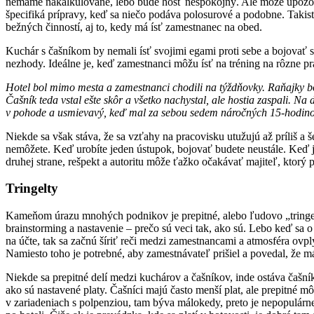
nemáme nakalkulované, lebo bude hosť nespokojný. Ale môže upozorni
špecifiká prípravy, keď sa niečo podáva polosurové a podobne. Taki
bežných činností, aj to, kedy má ísť zamestnanec na obed.
Kuchár s čašníkom by nemali ísť svojimi egami proti sebe a bojovať s
nezhody. Ideálne je, keď zamestnanci môžu ísť na tréning na rôzne p
Hotel bol mimo mesta a zamestnanci chodili na týždňovky. Raňajky boli
Čašník teda vstal ešte skôr a všetko nachystal, ale hostia zaspali. N
v pohode a usmievavý, keď mal za sebou sedem náročných 15-hodinov
Niekde sa však stáva, že sa vzťahy na pracovisku utužujú až príliš a 
nemôžete. Keď urobíte jeden ústupok, bojovať budete neustále. Keď jed
druhej strane, rešpekt a autoritu môže ťažko očakávať majiteľ, ktorý 
Tringelty
Kameňom úrazu mnohých podnikov je prepitné, alebo ľudovo „tringelty“
brainstorming a nastavenie – prečo sú veci tak, ako sú. Lebo keď sa o
na účte, tak sa začnú šíriť reči medzi zamestnancami a atmosféra ovp
Namiesto toho je potrebné, aby zamestnávateľ prišiel a povedal, že 
Niekde sa prepitné delí medzi kuchárov a čašníkov, inde ostáva čašníko
ako sú nastavené platy. Čašníci majú často menší plat, ale prepitné
v zariadeniach s polpenziou, tam býva málokedy, preto je nepopulárne 