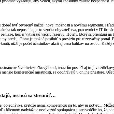
mi písomne vyžadujú, aby vedeli, akými spôsobmi zaistíte bezpečnosť i
o je dobré byť otvorený každej novej možnosti a novému segmentu. Hľada
kríza tak nepostihla, je to vzorka obyvateľstva, pracovníci v IT firmách
peniaze, tiež si vytvárajú väčšiu rezervu. Hotely, ktoré sa orientujú n
iamy predaj. Obrat je možné posilniť o províziu pre rezervačný portál. Pri
utí, nižší je počet účastníkov akcií aj cena balíkov na osobu. Každý č
mestnancov štvorhviezdičkový hotel, teraz im postačí aj trojhviezdičkový.
či menšie konferenčné miestnosti, sa odohrávajú v online priestore. Uše
adajú, nechcú sa stretnúť…
 objednávke, pretože nemá kompetenciu na to, aby ju potvrdil. Môžete
 s klientom nadviažete nezáväznú spoluprácu a presvedčíte ho, že ponú