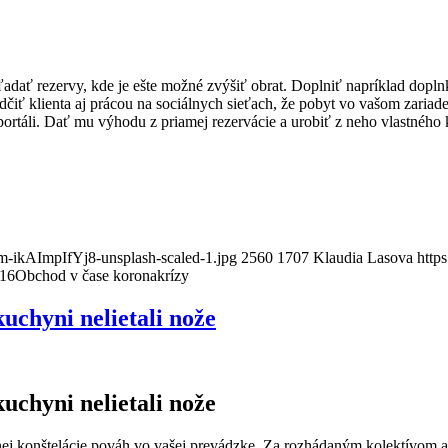
dať rezervy, kde je ešte možné zvýšiť obrat. Doplniť napríklad doplnk
čiť klienta aj prácou na sociálnych sieťach, že pobyt vo vašom zariade
ortáli. Dať mu výhodu z priamej rezervácie a urobiť z neho vlastného 
im-ikAImpIfYj8-unsplash-scaled-1.jpg
2560
1707
Klaudia Lasova
http
:16
Obchod v čase koronakrízy
uchyni nelietali nože
uchyni nelietali nože
nej konštelácie pováh vo vašej prevádzke. Za rozhádaným kolektívom a 