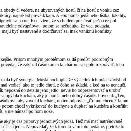
a obedy či večere, na ubytovaných hostí, či na hostí z vonku cez
uktúry, napríklad prevádzkara. Alebo podľa jedálneho lístka, lokality,
 pripraviť sa na ne. Keď viem, že sa budem presúvať pešo cez pol
pravidelne odvápňovať, potom sa nečudujte, že veci pokazia,
, majú byť nastavené a dodržiavať sa, inak vzniknú konflikty,
atickejšie. Pritom mnohým problémom sa dá predísť podrobným
 povedal, že zakázal čašníkom a kuchárom sa spolu rozprávať, lebo
 mala byť synergia. Musia pochopiť, že výsledok ich práce závisí od
 mal vedieť, ako to jedlo chutí, z čoho sa skladá, a keď sa to nenaučí,
 nepozná do detailu jeho jedlo, nevie ho odprezentovať a urobiť
m sa opýtala kuchára, aký je podľa neho dobrý čašník. Povedal: „Ten,
 čašníkovi, aby zavolal kuchára, no ten odpovie: „Čo mu chcete? Ja mu
o potom chodí vykrikovať do kuchyne a dupkať na kuchára a konflikt
út, a nie hádzať po ňom nože.
dne aký je čas prípravy jednotlivých jedál. Tiež má mať natrénované
 súčastí jedla. Nepovedať, že k tomuto vám toto nedáme, pretože to