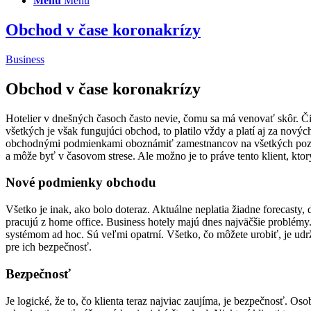
Menu
Menu
Obchod v čase koronakrízy
Business
Obchod v čase koronakrízy
Hotelier v dnešných časoch často nevie, čomu sa má venovať skôr. Č
všetkých je však fungujúci obchod, to platilo vždy a platí aj za nový
obchodnými podmienkami oboznámiť zamestnancov na všetkých pozíciác
a môže byť v časovom strese. Ale možno je to práve tento klient, ktorý
Nové podmienky obchodu
Všetko je inak, ako bolo doteraz. Aktuálne neplatia žiadne forecasty
pracujú z home office. Business hotely majú dnes najväčšie problémy.
systémom ad hoc. Sú veľmi opatrní. Všetko, čo môžete urobiť, je udr
pre ich bezpečnosť.
Bezpečnosť
Je logické, že to, čo klienta teraz najviac zaujíma, je bezpečnosť. Oso