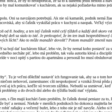
ť hosťa, že by to neodporúčal, že sa to k danému jedlu nehodí a hlav
sto by mal komunikovať s kuchárom, ak sa nejaká požiadavka mimo jedál
polu. Oni sa navzájom potrebujú. Ak nie sú kamaráti, podnik nemá žiad
racoviská, aby si čašník vyskúšal prácu v kuchyni a naopak. Veľký výz
 od 8. hodiny, a ten istý čašník robil celý týždeň a každý deň skoro vs
a druhý deň sa stalo to isté. Je prekvapivé, že im ten inak bezproblémov
ých šícht? Ako to môže manažér dovoliť? Potom manažér zmenil nastav
šéf sa bojí dať kuchárom fúkať, lebo vie, že by nemal koho postaviť za 
ného necháte piť, lebo má problém, tak vaša autorita klesá a disciplínu 
príde v noci opitý s partiou do apartmánu a personál ho musí obsluhovať
. Tu je veľmi dôležité nastaviť ich fungovanie tak, aby sa o tom hovor
 niečom nehovorí, zamestnanec cíti nespokojnosť a vzniká živná pôda pre
lyvní aj ich prácu, keďže sú tvorcom zážitku. Nebudú sa usmievať, keď 
má problémy a do dvoch dní alebo do týždňa budú mať výplatu.
m, s čím majú kuchári často problém, že čašník dostal peniaze za to, že 
 môže byť a nemusí. Niekde v menších podnikoch ho dokonca majitelia 
robiť raňajky a večerný bufet, lebo z toho nie je nič navyše. Alebo si 