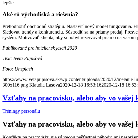
lepšie.
Aké sú východiská a riešenia?
Prehodnotiť obchodnú stratégiu. Nastaviť nový model fungovania. Hľa
Sledovať trendy a konkurenciu. Sústrediť sa na priamy predaj. Presved
systém. Motivovať klienta, aby si pobyt rezervoval priamo na vašom p
Publikované pre hotelier.sk jeseň 2020
Text: Iveta Pupišová
Foto: Unsplash
https://www.ivetapupisova.sk/wp-content/uploads/2020/12/melanie-l
300x116.png
Klaudia Lasova
2020-12-18 16:53:16
2020-12-18 16:53
Vzťahy na pracovisku, alebo aby vo vašej k
Tréningy personálu
Vzťahy na pracovisku, alebo aby vo vašej k
Konflikty na pracovisku nie sú vecou nešťastnej náhody, ani nespráv