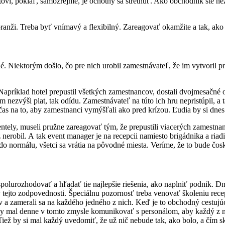
tovi, pokiaľ, samozrejme, je ochotný sa stretnúť. Ako obchodník ste n
j branži. Treba byť vnímavý a flexibilný. Zareagovať okamžite a tak, ak
. Niektorým došlo, čo pre nich urobil zamestnávateľ, že im vytvoril p
 Napríklad hotel prepustil všetkých zamestnancov, dostali dvojmesačné
 nezvýši plat, tak odídu. Zamestnávateľ na túto ich hru nepristúpil, a 
as na to, aby zamestnanci vymýšľali ako pred krízou. Ľudia by si dnes 
ntely, museli pružne zareagovať tým, že prepustili viacerých zamestnan
 nerobil. A tak event manager je na recepcii namiesto brigádnika a riadite
 do normálu, všetci sa vrátia na pôvodné miesta. Veríme, že to bude čos
lurozhodovať a hľadať tie najlepšie riešenia, ako naplniť podnik. Dne
jto zodpovednosti. Špeciálnu pozornosť treba venovať školeniu recep
 a zamerali sa na každého jedného z nich. Keď je to obchodný cestujúci
 mal denne v tomto zmysle komunikovať s personálom, aby každý z nic
iež by si mal každý uvedomiť, že už nič nebude tak, ako bolo, a čím s