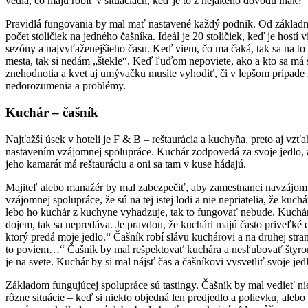
vedia, čo majú robiť v situáciách, keď je to z nejakého dôvodu inak?
Pravidlá fungovania by mal mať nastavené každý podnik. Od základného
počet stoličiek na jedného čašníka. Ideál je 20 stoličiek, keď je hostí
sezóny a najvyťaženejšieho času. Keď viem, čo ma čaká, tak sa na to p
mesta, tak si nedám „štekle“. Keď ľuďom nepoviete, ako a kto sa má 
znehodnotia a kvet aj umývačku musíte vyhodiť, či v lepšom prípade i
nedorozumenia a problémy.
Kuchár – čašník
Najťažší úsek v hoteli je F & B – reštaurácia a kuchyňa, preto aj 
nastavením vzájomnej spolupráce. Kuchár zodpovedá za svoje jedlo, a
jeho kamarát má reštauráciu a oni sa tam v kuse hádajú.
Majiteľ alebo manažér by mal zabezpečiť, aby zamestnanci navzájom ve
vzájomnej spolupráce, že sú na tej istej lodi a nie nepriatelia, že kuc
lebo ho kuchár z kuchyne vyhadzuje, tak to fungovať nebude. Kuchár
dojem, tak sa nepredáva. Je pravdou, že kuchári majú často priveľké e
ktorý predá moje jedlo.“ Čašník robí slávu kuchárovi a na druhej str
to poviem…“ Čašník by mal rešpektovať kuchára a nesľubovať štyrom
je na svete. Kuchár by si mal nájsť čas a čašníkovi vysvetliť svoje 
Základom fungujúcej spolupráce sú tastingy. Čašník by mal vedieť niel
rôzne situácie – keď si niekto objedná len predjedlo a polievku, al