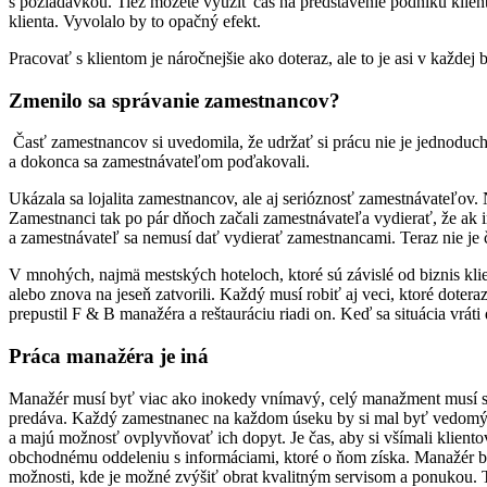
s požiadavkou. Tiež môžete využiť čas na predstavenie podniku klien
klienta. Vyvolalo by to opačný efekt.
Pracovať s klientom je náročnejšie ako doteraz, ale to je asi v každe
Zmenilo sa správanie zamestnancov?
Časť zamestnancov si uvedomila, že udržať si prácu nie je jednoduché
a dokonca sa zamestnávateľom poďakovali.
Ukázala sa lojalita zamestnancov, ale aj serióznosť zamestnávateľov.
Zamestnanci tak po pár dňoch začali zamestnávateľa vydierať, že ak im
a zamestnávateľ sa nemusí dať vydierať zamestnancami. Teraz nie je č
V mnohých, najmä mestských hoteloch, ktoré sú závislé od biznis klie
alebo znova na jeseň zatvorili. Každý musí robiť aj veci, ktoré doteraz
prepustil F & B manažéra a reštauráciu riadi on. Keď sa situácia vráti
Práca manažéra je iná
Manažér musí byť viac ako inokedy vnímavý, celý manažment musí spo
predáva. Každý zamestnanec na každom úseku by si mal byť vedomý te
a majú možnosť ovplyvňovať ich dopyt. Je čas, aby si všímali klientov
obchodnému oddeleniu s informáciami, ktoré o ňom získa. Manažér by
možnosti, kde je možné zvýšiť obrat kvalitným servisom a ponukou. T