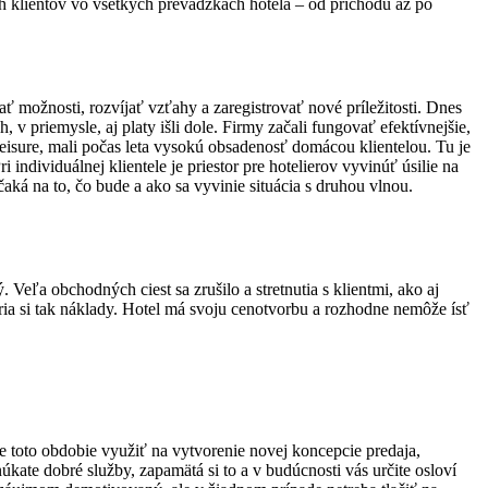
ch klientov vo všetkých prevádzkach hotela – od príchodu až po
ť možnosti, rozvíjať vzťahy a zaregistrovať nové príležitosti. Dnes
, v priemysle, aj platy išli dole. Firmy začali fungovať efektívnejšie,
a leisure, mali počas leta vysokú obsadenosť domácou klientelou. Tu je
 individuálnej klientele je priestor pre hotelierov vyvinúť úsilie na
aká na to, čo bude a ako sa vyvinie situácia s druhou vlnou.
 Veľa obchodných ciest sa zrušilo a stretnutia s klientmi, ako aj
tria si tak náklady. Hotel má svoju cenotvorbu a rozhodne nemôže ísť
 toto obdobie využiť na vytvorenie novej koncepcie predaja,
kate dobré služby, zapamätá si to a v budúcnosti vás určite osloví