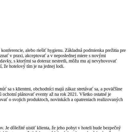
onferencie, alebo riešiť hygienu. Základná podmienka prežitia pre
poznať v praxi, akceptovať a v neposlednej miere s novými
avky, s ktorými sa doteraz nestretli, môžu mu aj nevyhovovať
 že hotelový tím je na jednej lodi.
úť sa s klientmi, obchodníci majú zákaz stretávať sa, a poväčšine
ú ochotní plánovať eventy až na rok 2021. Všetko ostatné je
ovať o svojich produktoch, novinkách a opatreniach realizovaných
v. Je dôležité uistiť klienta, že jeho pobyt v hoteli bude bezpečný