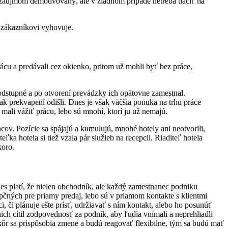
ezáujmom demotivovaný, ale v žiadnom prípade netreba tlačiť na
o zákazníkovi vyhovuje.
rácu a predávali cez okienko, pritom už mohli byť bez práce,
 odstupné a po otvorení prevádzky ich opätovne zamestnal.
tak prekvapení odišli. Dnes je však väčšia ponuka na trhu práce
mali vážiť prácu, lebo sú mnohí, ktorí ju už nemajú.
cov. Pozície sa spájajú a kumulujú, mnohé hotely ani neotvorili,
ľka hotela si tiež vzala pár služieb na recepcii. Riaditeľ hotela
koro.
s platí, že nielen obchodník, ale každý zamestnanec podniku
čných pre priamy predaj, lebo sú v priamom kontakte s klientmi
, či plánuje ešte prísť, udržiavať s ním kontakt, alebo ho posunúť
h cítil zodpovednosť za podnik, aby ľudia vnímali a neprehliadli
kôr sa prispôsobia zmene a budú reagovať flexibilne, tým sa budú mať