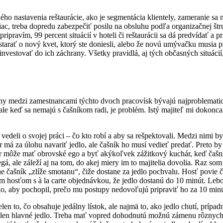
 nastavenia reštaurácie, ako je segmentácia klientely, zameranie sa n
 viac, treba dopredu zabezpečiť posilu na obsluhu podľa organizačnej štr
ripravím, 99 percent situácií v hoteli či reštaurácii sa dá predvídať a
starať o nový kvet, ktorý ste doniesli, alebo že novú umývačku musia 
nvestovať do ich záchrany. Všetky pravidlá, aj tých občasných situácií
vzťahy medzi zamestnancami týchto dvoch pracovísk bývajú najproblem
le keď sa nemajú s čašníkom radi, je problém. Istý majiteľ mi dokonca
deli o svojej práci – čo kto robí a aby sa rešpektovali. Medzi nimi by
hár má za úlohu navariť jedlo, ale čašník ho musí vedieť predať. Preto by
 môže mať obrovské ego a byť akýkoľvek zážitkový kuchár, keď čašník
gá, ale záleží aj na tom, do akej miery im to majitelia dovolia. Raz so
ane čašník „zlíže smotanu“, čiže dostane za jedlo pochvalu. Hosť povie
 hosťom s à la carte objednávkou, že jedlo dostanú do 10 minút. Leb
jedlo, aby pochopil, prečo mu postupy nedovoľujú pripraviť ho za 10 min
en to, čo obsahuje jedálny lístok, ale najmä to, ako jedlo chutí, prípa
ebo len hlavné jedlo. Treba mať vopred dohodnutú možnú zámenu rôznych