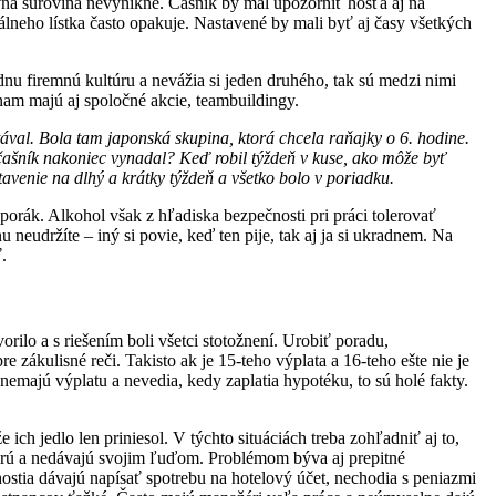
ná surovina nevynikne. Čašník by mal upozorniť hosťa aj na
neho lístka často opakuje. Nastavené by mali byť aj časy všetkých
nu firemnú kultúru a nevážia si jeden druhého, tak sú medzi nimi
nam majú aj spoločné akcie, teambuildingy.
tával. Bola tam japonská skupina, ktorá chcela raňajky o 6. hodine.
ý čašník nakoniec vynadal? Keď robil týždeň v kuse, ako môže byť
enie na dlhý a krátky týždeň a všetko bolo v poriadku.
sporák. Alkohol však z hľadiska bezpečnosti pri práci tolerovať
neudržíte – iný si povie, keď ten pije, tak aj ja si ukradnem. Na
.
ilo a s riešením boli všetci stotožnení. Urobiť poradu,
 zákulisné reči. Takisto ak je 15-teho výplata a 16-teho ešte nie je
nemajú výplatu a nevedia, kedy zaplatia hypotéku, to sú holé fakty.
ich jedlo len priniesol. V týchto situáciách treba zohľadniť aj to,
berú a nedávajú svojim ľuďom. Problémom býva aj prepitné
hostia dávajú napísať spotrebu na hotelový účet, nechodia s peniazmi