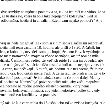
ve servírky na rajóne a pozdravia sa, tak na ich reči tela vidno, že sa
 že tu dnes ste, včera tu bola taká nepríjemná kolegyňa.“ Keď sa
je odborníčka, hostia si ju chvália, môžem vám nejako pomôcť?“ A je
 vraj už nedá fungovať. Tak som si k nim sadla a začali mi rozprávať,
tia mali rezerváciu na 18. hodinu, ale prišli o 18.20. A čašník im
ela, o koho ide, nevedela som pochopiť, že tento človek vyťahuje na
to máte nastavené?“ majitelia vôbec nechápali, ale už boli na mňa
oličiek. Čašník musí vedieť, že keď ich príde 18, má im povedať, aby
ame nad tým, aké situácie môžu nastať a ľudí na ne nepripravíme, tak
a carte, tak nečakajú 15 minút, ale hodinu. Ale tiež vieme, že to nie
ujú čas, lebo čakali menej ľudí. A že sú radi, že prišli a nie, že je to
o budú postupovať, že im naložia cuvert a čo bude ďalej. Mal by
kiaľ pochádza. Nemusí byť práve someliér roka, aby začal rozprávať
te a necháte na rajóne jedného zúfalého čašníka, ktorý nemá
írovaním bola synchronizácia, aby jeden nedostával polievku vtedy,
deme množstvu konfliktov na pracovisku.
 tak, že à la carte robia do 15 osôb, lebo toľko zvláda kuchyňa. Ale