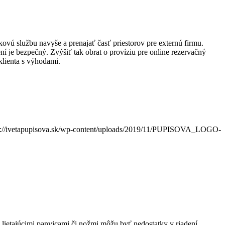
ovú službu navyše a prenajať časť priestorov pre externú firmu.
ní je bezpečný. Zvýšiť tak obrat o províziu pre online rezervačný
klienta s výhodami.
s://ivetapupisova.sk/wp-content/uploads/2019/11/PUPISOVA_LOGO-
lietajúcimi panvicami či nožmi môžu byť nedostatky v riadení,