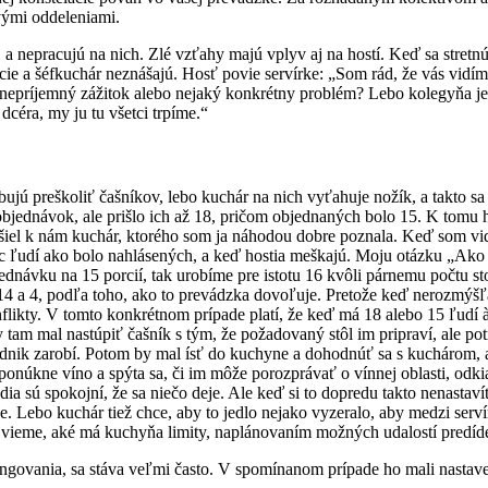
vými oddeleniami.
a nepracujú na nich. Zlé vzťahy majú vplyv aj na hostí. Keď sa stretnú d
ie a šéfkuchár neznášajú. Hosť povie servírke: „Som rád, že vás vidím,
aký nepríjemný zážitok alebo nejaký konkrétny problém? Lebo kolegyňa 
dcéra, my ju tu všetci trpíme.“
bujú preškoliť čašníkov, lebo kuchár na nich vyťahuje nožík, a takto sa
bjednávok, ale prišlo ich až 18, pričom objednaných bolo 15. K tomu hos
šiel k nám kuchár, ktorého som ja náhodou dobre poznala. Keď som vid
iac ľudí ako bolo nahlásených, a keď hostia meškajú. Moju otázku „Ako 
ednávku na 15 porcií, tak urobíme pre istotu 16 kvôli párnemu počtu st
 14 a 4, podľa toho, ako to prevádzka dovoľuje. Pretože keď nerozmýšľ
flikty. V tomto konkrétnom prípade platí, že keď má 18 alebo 15 ľudí à l
tam mal nastúpiť čašník s tým, že požadovaný stôl im pripraví, ale potreb
nik zarobí. Potom by mal ísť do kuchyne a dohodnúť sa s kuchárom, ak
 ponúkne víno a spýta sa, či im môže porozprávať o vínnej oblasti, od
ia sú spokojní, že sa niečo deje. Ale keď si to dopredu takto nenastaví
he. Lebo kuchár tiež chce, aby to jedlo nejako vyzeralo, aby medzi serv
ď vieme, aké má kuchyňa limity, naplánovaním možných udalostí predí
govania, sa stáva veľmi často. V spomínanom prípade ho mali nastavený