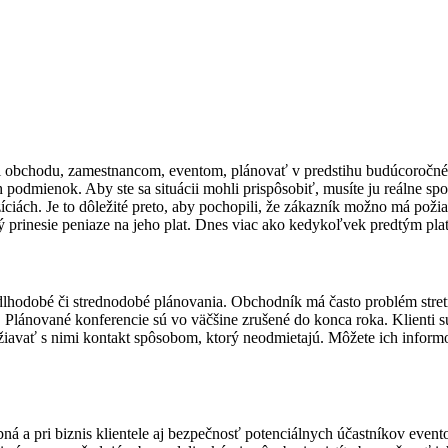
i obchodu, zamestnancom, eventom, plánovať v predstihu budúcoročné k
ch podmienok. Aby ste sa situácii mohli prispôsobiť, musíte ju reálne s
h. Je to dôležité preto, aby pochopili, že zákazník možno má požiad
 prinesie peniaze na jeho plat. Dnes viac ako kedykoľvek predtým platí,
, dlhodobé či strednodobé plánovania. Obchodník má často problém stretn
 Plánované konferencie sú vo väčšine zrušené do konca roka. Klienti s
žiavať s nimi kontakt spôsobom, ktorý neodmietajú. Môžete ich inform
bná a pri biznis klientele aj bezpečnosť potenciálnych účastníkov evento