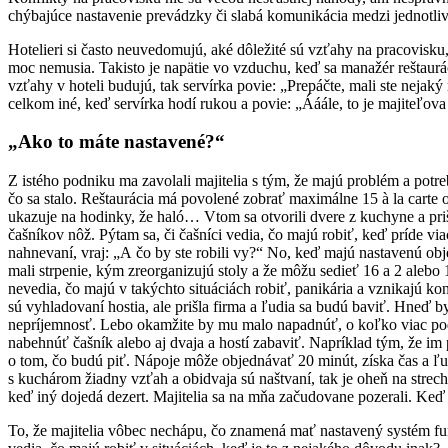
chýbajúce nastavenie prevádzky či slabá komunikácia medzi jednotli
Hotelieri si často neuvedomujú, aké dôležité sú vzťahy na pracovisku, 
moc nemusia. Takisto je napätie vo vzduchu, keď sa manažér reštaurác
vzťahy v hoteli budujú, tak servírka povie: „Prepáčte, mali ste nej
celkom iné, keď servírka hodí rukou a povie: „Ááále, to je majiteľova 
„Ako to máte nastavené?“
Z istého podniku ma zavolali majitelia s tým, že majú problém a potre
čo sa stalo. Reštaurácia má povolené zobrať maximálne 15 à la carte o
ukazuje na hodinky, že haló… Vtom sa otvorili dvere z kuchyne a pri
čašníkov nôž. Pýtam sa, či čašníci vedia, čo majú robiť, keď príde v
nahnevaní, vraj: „A čo by ste robili vy?“ No, keď majú nastavenú obj
mali strpenie, kým zreorganizujú stoly a že môžu sedieť 16 a 2 alebo
nevedia, čo majú v takýchto situáciách robiť, panikária a vznikajú kon
sú vyhladovaní hostia, ale prišla firma a ľudia sa budú baviť. Hneď by 
nepríjemnosť. Lebo okamžite by mu malo napadnúť, o koľko viac pod
nabehnúť čašník alebo aj dvaja a hostí zabaviť. Napríklad tým, že im
o tom, čo budú piť. Nápoje môže objednávať 20 minút, získa čas a ľud
s kuchárom žiadny vzťah a obidvaja sú naštvaní, tak je oheň na strec
keď iný dojedá dezert. Majitelia sa na mňa začudovane pozerali. Ke
To, že majitelia vôbec nechápu, čo znamená mať nastavený systém fun