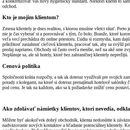
a konkretizovať váš nový hygienický štandard. Niektorí klienti to sa
odchod.
Kto je mojím klientom?
Zmena klientely je dnes realitou, s ktorou musíme všetci rátať. Pret
nie je čas vyberať si a porovnávať s tým, čo bolo. Branže, ktoré korona
veľa vecí prechádza do online priestoru. Ľudia si rozmyslia, kam dajú 
príležitosť zasiahnuť cieľovú klientelu, pracovať tak, aby sa zvýšil pr
predaj napriamo. Obchody sú často oveľa menšie, než na aké sme zvykn
Neplánuje sa, ale sú hotely, ktoré bez zahraničnej klientely neprežijú.
Cenová politika
Spoločnosti krátia rozpočty, a tak ak doteraz využívali pre svojich za
porady s kolegami, na ktoré si doteraz prenajímali hotelové salóniky 
pod cenu. Je tak na každom, ako sa k požiadavke znížiť cenu postaví.
Ako zdolávať námietky klientov, ktorí nevedia, odkl
Môžete byť akokoľvek dobrý obchodník, klienta nedonútite k záväznej
nadväzovanie nových kontaktov a hľadanie potenciálnej klientely. Keď