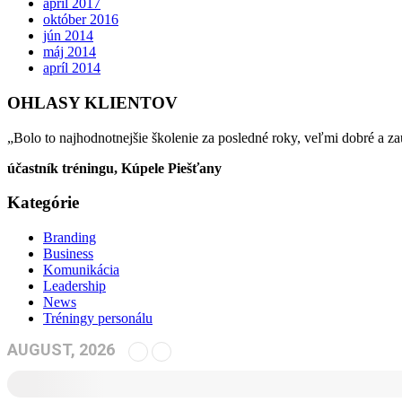
apríl 2017
október 2016
jún 2014
máj 2014
apríl 2014
OHLASY KLIENTOV
„Bolo to najhodnotnejšie školenie za posledné roky, veľmi dobré a za
účastník tréningu, Kúpele Piešťany
Kategórie
Branding
Business
Komunikácia
Leadership
News
Tréningy personálu
AUGUST, 2026