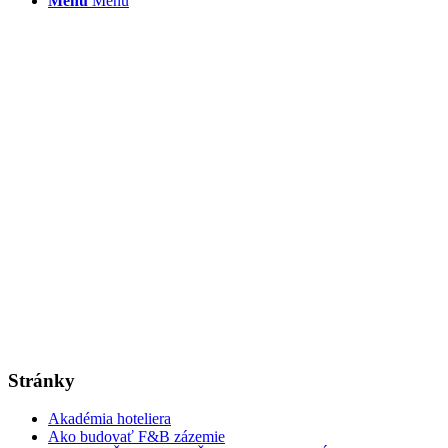
Menu
Menu
Stránky
Akadémia hoteliera
Ako budovať F&B zázemie