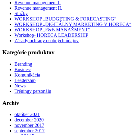
Revenue management I.
Revenue management II.
Služby
WORKSHOP „BUDGETING & FORECASTING“
WORKSHOP „DIGITÁLNY MARKETING V HORECA“
WORKSHOP „F&B MANAŽMENT“
Workshop- HORECA LEADERSHIP
Zásady ochrany osobných údajov
Kategórie produktov
Branding
Business
Komunikácia
Leadership
News
Tréningy personálu
Archív
október 2021
december 2020
november 2017
september 2017