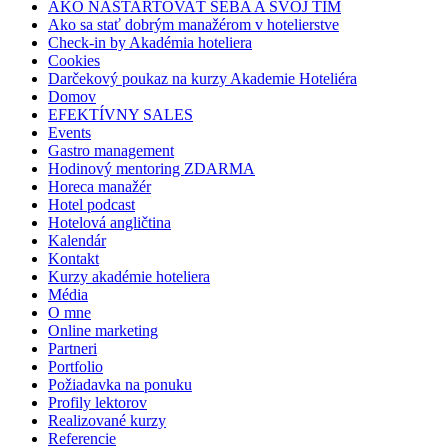
AKO NAŠTARTOVAŤ SEBA A SVOJ TÍM
Ako sa stať dobrým manažérom v hotelierstve
Check-in by Akadémia hoteliera
Cookies
Darčekový poukaz na kurzy Akademie Hoteliéra
Domov
EFEKTÍVNY SALES
Events
Gastro management
Hodinový mentoring ZDARMA
Horeca manažér
Hotel podcast
Hotelová angličtina
Kalendár
Kontakt
Kurzy akadémie hoteliera
Média
O mne
Online marketing
Partneri
Portfolio
Požiadavka na ponuku
Profily lektorov
Realizované kurzy
Referencie