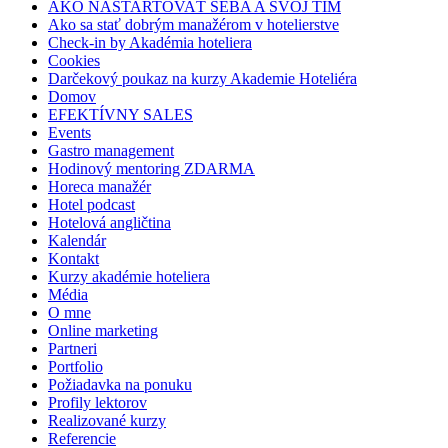
AKO NAŠTARTOVAŤ SEBA A SVOJ TÍM
Ako sa stať dobrým manažérom v hotelierstve
Check-in by Akadémia hoteliera
Cookies
Darčekový poukaz na kurzy Akademie Hoteliéra
Domov
EFEKTÍVNY SALES
Events
Gastro management
Hodinový mentoring ZDARMA
Horeca manažér
Hotel podcast
Hotelová angličtina
Kalendár
Kontakt
Kurzy akadémie hoteliera
Média
O mne
Online marketing
Partneri
Portfolio
Požiadavka na ponuku
Profily lektorov
Realizované kurzy
Referencie