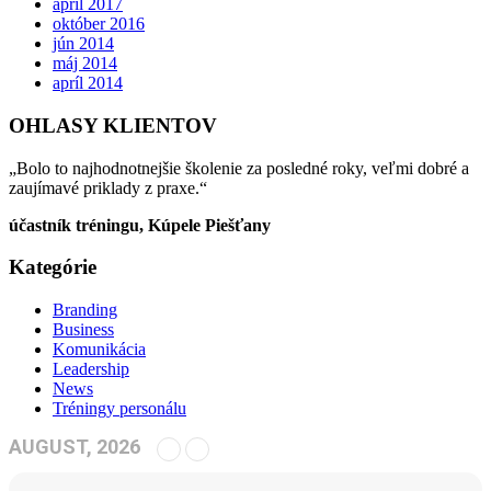
apríl 2017
október 2016
jún 2014
máj 2014
apríl 2014
OHLASY KLIENTOV
„Bolo to najhodnotnejšie školenie za posledné roky, veľmi dobré a
zaujímavé priklady z praxe.“
účastník tréningu, Kúpele Piešťany
Kategórie
Branding
Business
Komunikácia
Leadership
News
Tréningy personálu
AUGUST, 2026