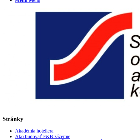
Menu
Menu
Stránky
Akadémia hoteliera
Ako budovať F&B zázemie